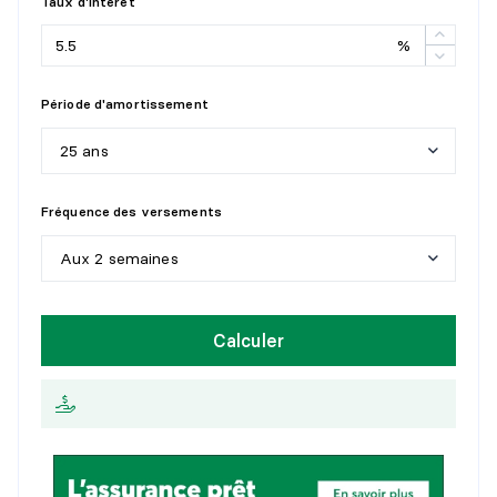
Taux d'intérêt
%
Période d'amortissement
25 ans
5
a
n
s
Fréquence des versements
1
0
a
n
s
Aux 2 semaines
1
5
a
n
s
H
e
b
d
o
m
a
d
a
i
r
e
Calculer
2
0
a
n
s
A
u
x
2
s
e
m
a
i
n
e
s
2
5
a
n
s
M
e
n
s
u
e
l
l
e