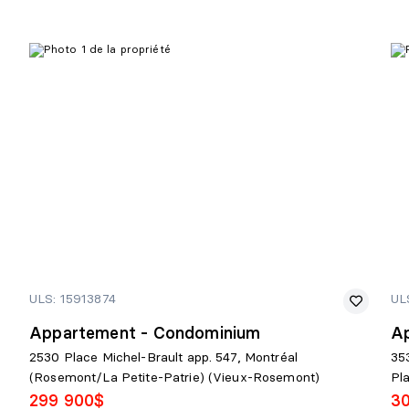
ULS: 15913874
UL
Appartement - Condominium
A
2530 Place Michel-Brault app. 547, Montréal
35
(Rosemont/La Petite-Patrie) (Vieux-Rosemont)
Pl
299 900$
3