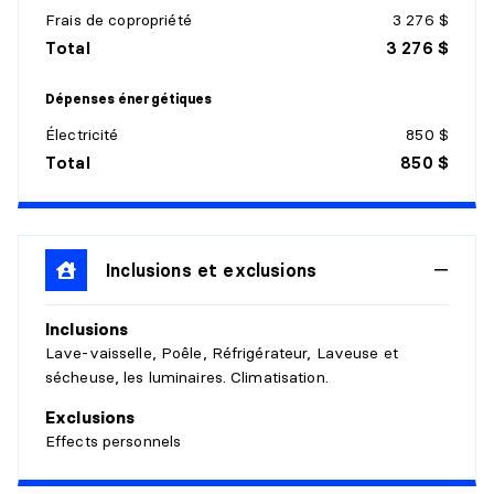
Détails :
Frais de copropriété
3 276 $
Total
3 276 $
SALON
Dépenses énergétiques
Niveau :
Sous-sol 1
Dimensions :
14'0" X 8'0"
Électricité
850 $
Revêtement :
Bois
Total
850 $
Détails :
SALLE DE BAINS
Inclusions et exclusions
Niveau :
Sous-sol 1
Dimensions :
9'0" X 8'0"
Inclusions
Revêtement :
Bois
Lave-vaisselle, Poêle, Réfrigérateur, Laveuse et
Détails :
sécheuse, les luminaires. Climatisation.
SALLE DE LAVAGE
Exclusions
Effects personnels
Niveau :
Sous-sol 1
Dimensions :
5'2" X 4'2"