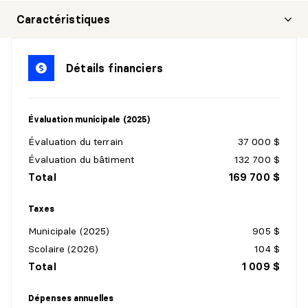
CHAMBRE À COUCHER PRINCIPALE
Caractéristiques
Niveau :
Sous-sol 1
Dimensions :
10'0" X 14'0"
Détails financiers
Revêtement :
Bois
Détails :
Évaluation municipale (2025)
SALLE À MANGER
Évaluation du terrain
37 000 $
Niveau :
Sous-sol 1
Évaluation du bâtiment
132 700 $
Dimensions :
10'0" X 10'0"
Total
169 700 $
Revêtement :
Bois
Détails :
Taxes
Municipale (2025)
905 $
CUISINE
Scolaire (2026)
104 $
Niveau :
Sous-sol 1
Total
1 009 $
Dimensions :
8'0" X 7'5"
Revêtement :
Céramique
Dépenses annuelles