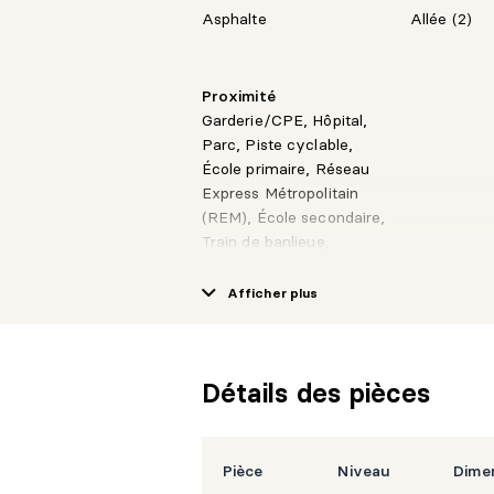
Asphalte
Allée (2)
Proximité
Garderie/CPE, Hôpital,
Parc, Piste cyclable,
École primaire, Réseau
Express Métropolitain
(REM), École secondaire,
Train de banlieue,
Transport en commun,
Université, Cégep,
Afficher plus
Autoroute
Détails des pièces
Pièce
Niveau
Dime