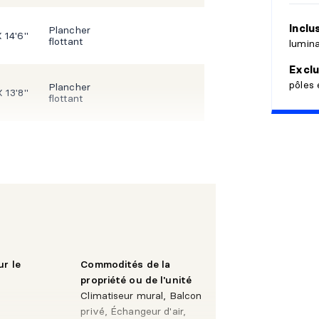
Inclu
Plancher
X 14'6"
flottant
lumina
Exclu
pôles 
Plancher
X 13'8"
flottant
X 8'6"
Céramique
X 7'5"
Céramique
" X 12'0"
Plancher
flottant
ur le
Commodités de la
propriété ou de l'unité
Climatiseur mural, Balcon
X 11'10"
Plancher
privé, Échangeur d'air,
flottant