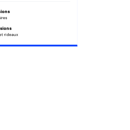
sions
ires
sions
et rideaux