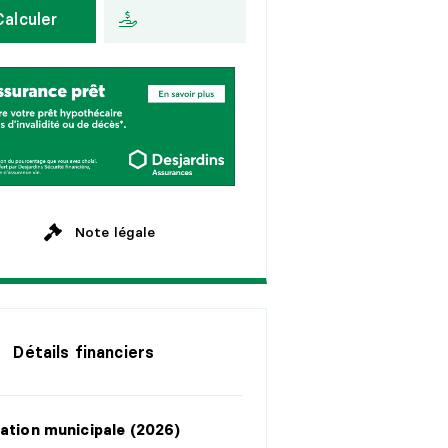
Calculer
a
n
s
A
u
x
2
s
e
m
a
i
n
e
s
a
n
s
M
e
n
s
u
e
l
l
e
a
n
s
a
n
s
Note légale
Détails financiers
ation municipale (2026)