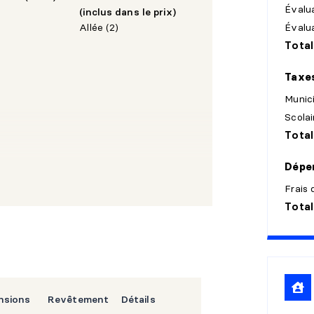
Évalua
(inclus dans le prix)
Évalu
Allée (2)
Total
Taxe
Munic
Scolai
Total
Dépen
Frais 
Total
nsions
Revêtement
Détails