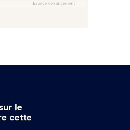
Espace de rangement
extérieur
'égouts
é
sur le
re cette