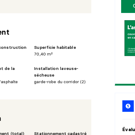
1
0
1
5
ent
2
0
construction
Superficie habitable
2
5
70,40 m²
t de la
Installation laveuse-
sécheuse
'asphalte
garde-robe du corridor (2)
n
Évalu
ent (total)
Stationnement cadastré