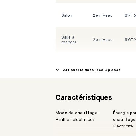
Salon
2e niveau
8'7" 
Salle à
2e niveau
8'6" 
manger
Cuisine
2e niveau
8'7" 
Afficher le détail des 6 pièces
Salle de bains
2e niveau
8'8" 
Caractéristiques
Chambre à
12'11
coucher
2e niveau
irr.
principale
Mode de chauffage
Énergie po
Plinthes électriques
chauffage
Électricité
Chambre à
8'8" 
2e niveau
coucher
irr.