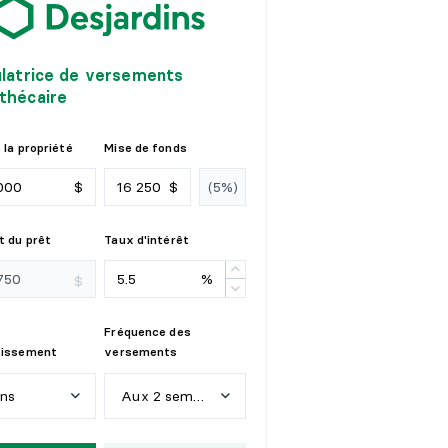
ulatrice de versements
thécaire
 la propriété
Mise de fonds
$
$
 du prêt
Taux d'intérêt
%
$
Fréquence des
tissement
versements
ans
Aux 2 semaines
n
s
H
e
b
d
o
m
a
d
a
i
r
e