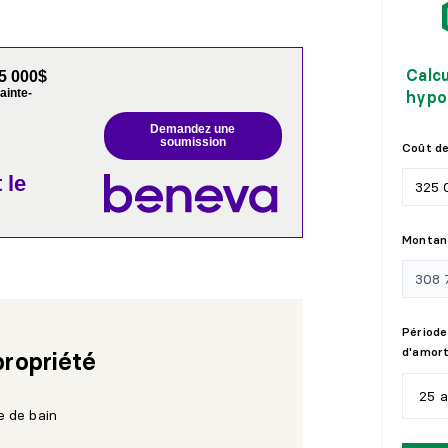
Calc
5 000$
ainte-
hypo
Demandez une
soumission
Coût de
 le
Montant
Période
d'amor
propriété
25 
e de bain
5
a