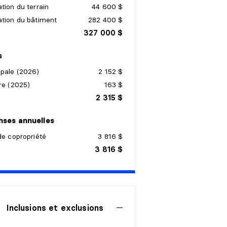
tion du terrain
44 600 $
ation du bâtiment
282 400 $
327 000 $
s
ipale (2026)
2 152 $
re (2025)
163 $
2 315 $
ses annuelles
de copropriété
3 816 $
3 816 $
Inclusions et exclusions