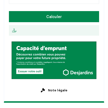
1
5
a
n
s
H
e
b
d
o
m
a
d
a
i
r
e
Calculer
2
0
a
n
s
A
u
x
2
s
e
m
a
i
n
e
s
2
5
a
n
s
M
e
n
s
u
e
l
l
e
Note légale