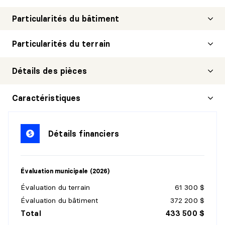
Particularités du bâtiment
Particularités du terrain
Détails des pièces
HALL D'ENTRÉE/VESTIBULE
Caractéristiques
Niveau :
7e
Dimensions :
7'6" X 8'4"
Détails financiers
Revêtement :
Détails :
Évaluation municipale (2026)
CUISINE
Évaluation du terrain
61 300 $
Niveau :
7e
Évaluation du bâtiment
372 200 $
Dimensions :
7'4" X 8'4"
Total
433 500 $
Revêtement :