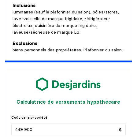
Inclusions
Revêtement :
luminaires (sauf le plafonnier du salon), pôles/stores,
Détails :
lave-vaisselle de marque frigidaire, réfrigérateur
électrolux, cuisinière de marque frigidaire,
PENDERIE (WALK-IN)
laveuse/sécheuse de marque LG.
Niveau :
7e
Exclusions
Dimensions :
8'8" X 3'11"
biens personnels des propriétaires. Plafonnier du salon.
Revêtement :
Détails :
SALLE DE LAVAGE
Niveau :
7e
Dimensions :
3'3" X 2'9"
Calculatrice de versements hypothécaire
Revêtement :
Céramique
Détails :
Coût de la propriété
SALLE DE BAINS
$