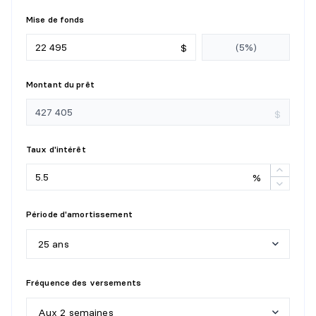
Niveau :
7e
Dimensions :
5'2" X 8'8"
Mise de fonds
Revêtement :
Céramique
$
Détails :
Montant du prêt
$
Taux d'intérêt
%
Période d'amortissement
25 ans
5
a
n
s
Fréquence des versements
1
0
a
n
s
Aux 2 semaines