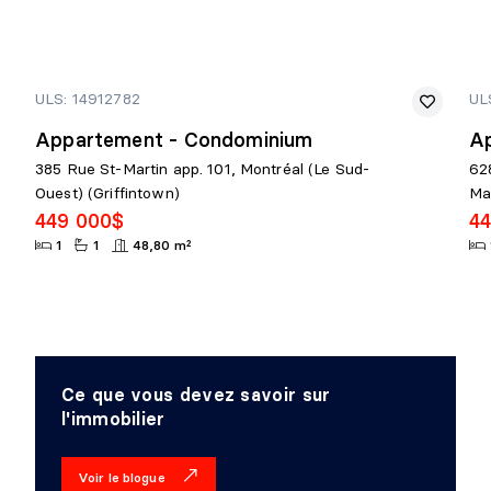
ULS: 14912782
UL
Appartement - Condominium
A
385 Rue St-Martin app. 101, Montréal (Le Sud-
62
Ouest) (Griffintown)
Ma
449 000$
4
1
1
48,80 m²
Ce que vous devez savoir sur
l'immobilier
Voir le blogue