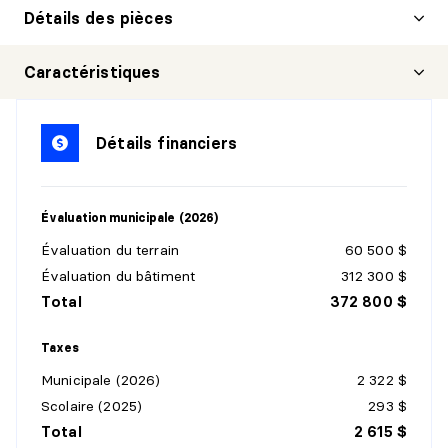
Détails des pièces
CUISINE
Caractéristiques
Niveau :
4e niveau
Dimensions :
8'11" X 8'6"
Détails financiers
Revêtement :
Détails :
Évaluation municipale (2026)
SALON
Évaluation du terrain
60 500 $
Niveau :
4e niveau
Évaluation du bâtiment
312 300 $
Dimensions :
10'0" X 11'7"
Total
372 800 $
Revêtement :
Détails :
Taxes
Municipale (2026)
2 322 $
CHAMBRE À COUCHER
Scolaire (2025)
293 $
Niveau :
4e niveau
Total
2 615 $