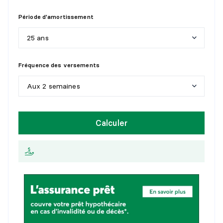
Période d'amortissement
25 ans
5
a
n
s
Fréquence des versements
1
0
a
n
s
Aux 2 semaines
1
5
a
n
s
H
e
b
d
o
m
a
d
a
i
r
e
Calculer
2
0
a
n
s
A
u
x
2
s
e
m
a
i
n
e
s
2
5
a
n
s
M
e
n
s
u
e
l
l
e