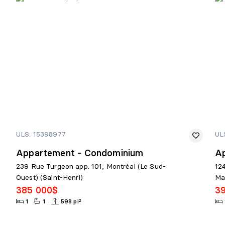
ULS: 15398977
UL
Appartement - Condominium
A
239 Rue Turgeon app. 101, Montréal (Le Sud-
12
Ouest) (Saint-Henri)
Ma
385 000$
3
1
1
598 pi²