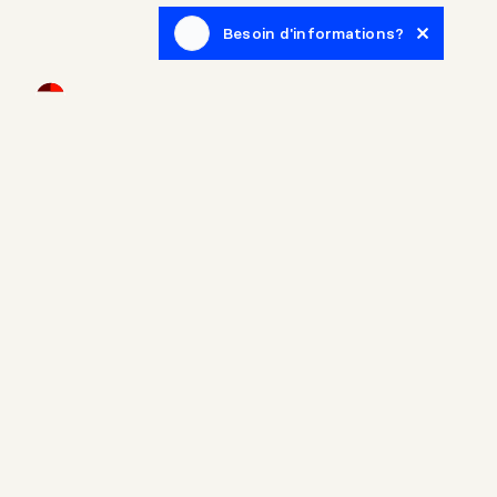
Besoin d'informations?
Infolettre
Inscrivez-vous afin de recevoir des articles de blogue en
lien avec le monde de l'immobilier.
Accueil