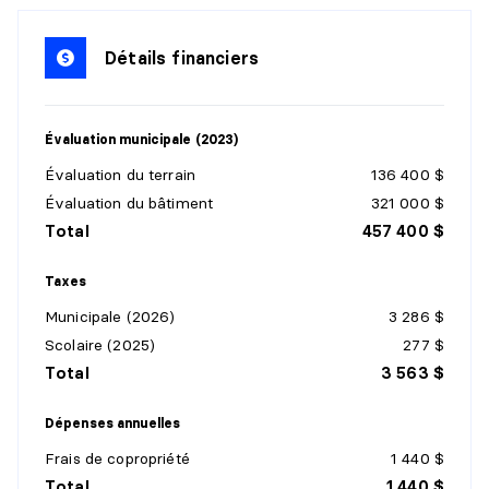
Niveau :
1er niveau/RDC
Dimensions :
6'9" X 5'10"
Détails financiers
Revêtement :
Céramique
Détails :
Évaluation municipale (2023)
SALON
Évaluation du terrain
136 400 $
Niveau :
1er niveau/RDC
Évaluation du bâtiment
321 000 $
Dimensions :
10'3" X 19'5"
Total
457 400 $
Revêtement :
Plancher flottant
Détails :
Taxes
Municipale (2026)
3 286 $
SALLE À MANGER
Scolaire (2025)
277 $
Niveau :
1er niveau/RDC
Total
3 563 $
Dimensions :
9'11" X 10'8"
Revêtement :
Plancher flottant
Dépenses annuelles
Détails :
Frais de copropriété
1 440 $
Total
1 440 $