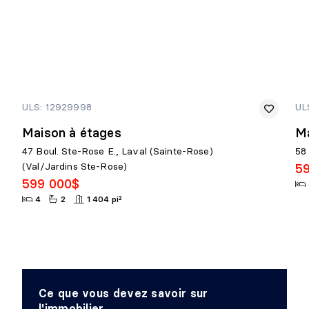
ULS: 12929998
UL
Maison à étages
Ma
47 Boul. Ste-Rose E., Laval (Sainte-Rose)
58
(Val/Jardins Ste-Rose)
5
599 000$
4
2
1 404 pi²
Ce que vous devez savoir sur
l'immobilier