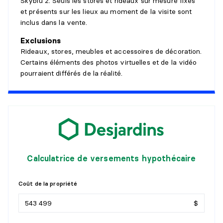
Skyblü 2. Seuls les stores et rideaux sur mesure fixés
Niveau :
Penthouse
et présents sur les lieux au moment de la visite sont
Dimensions :
5'6" X 3'11"
inclus dans la vente.
Revêtement :
Plancher flottant
Exclusions
Détails :
Rideaux, stores, meubles et accessoires de décoration.
Certains éléments des photos virtuelles et de la vidéo
CHAMBRE À COUCHER PRINCIPALE
pourraient différés de la réalité.
Niveau :
Penthouse
Dimensions :
14'1" X 13'1" irr.
Revêtement :
Plancher flottant
Détails :
PENDERIE (WALK-IN)
Calculatrice de versements hypothécaire
Niveau :
Penthouse
Dimensions :
6'7" X 6'6"
Coût de la propriété
Revêtement :
Plancher flottant
Détails :
$