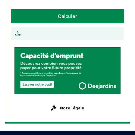
1
5
a
n
s
H
e
b
d
o
m
a
d
a
i
r
e
SALLE DE BAINS
Calculer
2
0
a
n
s
A
u
x
2
s
e
m
a
i
n
e
s
Niveau :
Penthouse
2
5
a
n
s
Dimensions :
9'9" X 5'11" irr.
M
e
n
s
u
e
l
l
e
Revêtement :
Céramique
Détails :
RANGEMENT
Niveau :
Penthouse
Dimensions :
5'2" X 3'4"
Revêtement :
Plancher flottant
Détails :
SALLE DE LAVAGE
Note légale
Niveau :
Penthouse
Dimensions :
7'1" X 4'7" irr.
Revêtement :
Plancher flottant