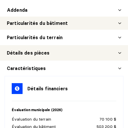
Addenda
Particularités du bâtiment
Particularités du terrain
Détails des pièces
HALL D'ENTRÉE/VESTIBULE
Caractéristiques
Niveau :
Penthouse
Dimensions :
9'9" X 8'9"
Détails financiers
Revêtement :
Plancher flottant
Détails :
Évaluation municipale (2026)
SALON
Évaluation du terrain
70 100 $
Niveau :
Penthouse
Évaluation du bâtiment
503 200 $