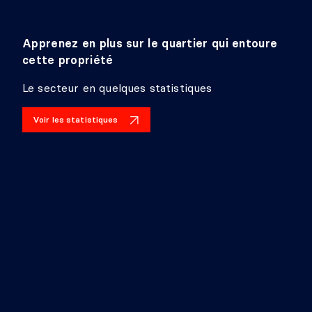
Détails :
CORRIDOR
Apprenez en plus sur le quartier qui entoure
cette propriété
Niveau :
Penthouse
Le secteur en quelques statistiques
Dimensions :
7'1" X 3'9"
Revêtement :
Plancher flottant
Détails :
Voir les statistiques