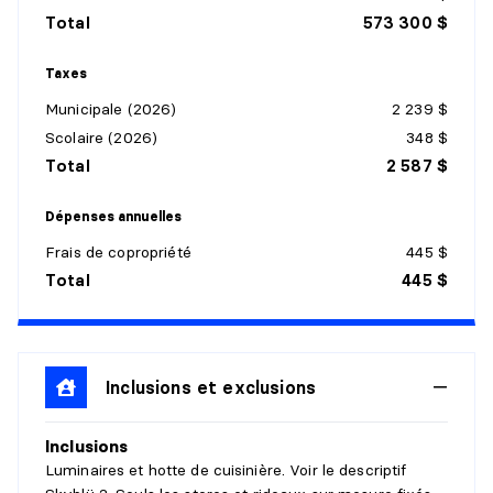
Dimensions :
15'6" X 10'3"
Total
573 300 $
Revêtement :
Plancher flottant
Détails :
Taxes
Municipale (2026)
2 239 $
SALLE À MANGER
Scolaire (2026)
348 $
Niveau :
Penthouse
Total
2 587 $
Dimensions :
15'6" X 8'4"
Revêtement :
Plancher flottant
Dépenses annuelles
Détails :
Frais de copropriété
445 $
Total
445 $
CUISINE
Niveau :
Penthouse
Dimensions :
10'7" X 9'9"
Revêtement :
Inclusions et exclusions
Plancher flottant
Détails :
Inclusions
GARDE-MANGER
Luminaires et hotte de cuisinière. Voir le descriptif