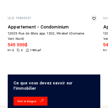
ULS: 10843321
UL
Appartement - Condominium
A
12025 Rue de Blois app. 1302, Mirabel (Domaine
12
Vert Nord)
Ve
549 999$
5
2
2
1 183 pi²
Ce que vous devez savoir sur
l'immobilier
Voir le blogue