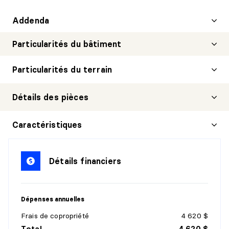
Addenda
Particularités du bâtiment
Particularités du terrain
Détails des pièces
HALL D'ENTRÉE/VESTIBULE
Caractéristiques
Niveau :
1er niveau/RDC
Dimensions :
4'10" X 5'4"
Détails financiers
Revêtement :
Céramique
Détails :
Walk-in 4'6''x 4'10''
Dépenses annuelles
SALON
Frais de copropriété
4 620 $
Niveau :
1er niveau/RDC
Total
4 620 $