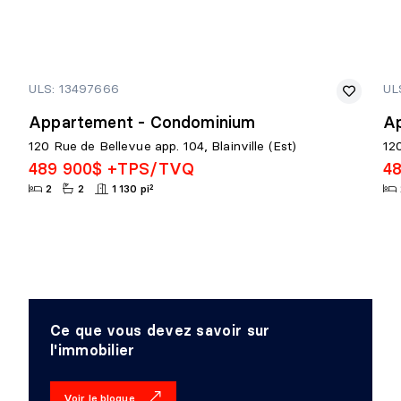
ULS: 13497666
UL
Appartement - Condominium
A
120 Rue de Bellevue app. 104, Blainville (Est)
120
489 900$ +TPS/TVQ
4
2
2
1 130 pi²
Ce que vous devez savoir sur
l'immobilier
Voir le blogue