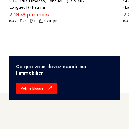
2073 Rue Limoges, Longueuil (Le Vieux-
14
Longueuil) (Fatima)
(L
2 195$ par mois
2 
2
1
1
1 210 pi²
Ce que vous devez savoir sur
l'immobilier
Voir le blogue