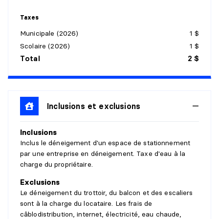
Revêtement :
Plancher flottant
Détails :
Taxes
Municipale (2026)
1 $
CHAMBRE À COUCHER
Scolaire (2026)
1 $
Niveau :
1er niveau/RDC
Total
2 $
Dimensions :
12'8" X 9'8" irr.
Revêtement :
Plancher flottant
Détails :
Inclusions et exclusions
CHAMBRE À COUCHER
Inclusions
Niveau :
1er niveau/RDC
Inclus le déneigement d'un espace de stationnement
Dimensions :
12'8" X 7'0" irr.
par une entreprise en déneigement. Taxe d'eau à la
Revêtement :
Plancher flottant
charge du propriétaire.
Détails :
Exclusions
SALLE DE BAINS
Le déneigement du trottoir, du balcon et des escaliers
sont à la charge du locataire. Les frais de
Niveau :
1er niveau/RDC
câblodistribution, internet, électricité, eau chaude,