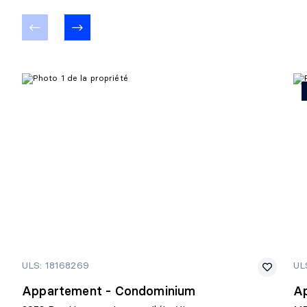
ULS: 18168269
UL
Appartement - Condominium
A