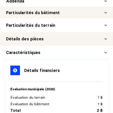
Addenda
Particularités du bâtiment
Particularités du terrain
Détails des pièces
CHAMBRE À COUCHER PRINCIPALE
Caractéristiques
Niveau :
1er niveau/RDC
Dimensions :
14'2" X 10'2" irr.
Détails financiers
Revêtement :
Plancher flottant
Détails :
Évaluation municipale (2026)
CHAMBRE À COUCHER
Évaluation du terrain
1 $
Niveau :
1er niveau/RDC
Évaluation du bâtiment
1 $
Dimensions :
9'7" X 8'7" irr.
Total
2 $