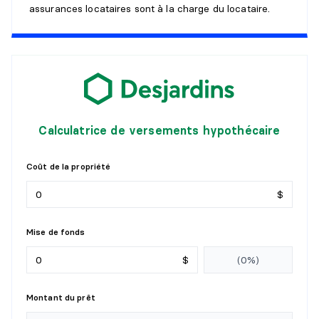
Dimensions :
13'6" X 5'5" irr.
assurances locataires sont à la charge du locataire.
Revêtement :
Céramique
Détails :
CUISINE
Niveau :
1er niveau/RDC
Dimensions :
18'2" X 13'7" irr.
Calculatrice de versements hypothécaire
Revêtement :
Plancher flottant
Détails :
cuisine + salle à manger
Coût de la propriété
SALON
$
Niveau :
1er niveau/RDC
Mise de fonds
Dimensions :
21'0" X 10'1" irr.
Revêtement :
Plancher flottant
$
Détails :
COIN BUREAU PRÈS DU SALON
Montant du prêt