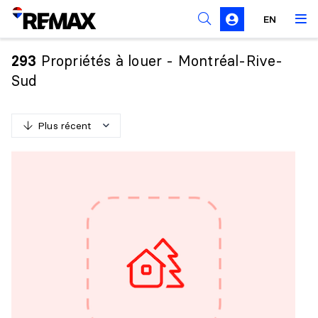
Règles de sollicitation
EN
Propriétés à louer - Montréal-Rive-
293
Sud
Plus récent
P
l
u
s
r
é
c
e
n
t
M
o
i
n
s
r
é
c
e
n
t
P
l
u
s
c
h
e
r
M
o
i
n
s
c
h
e
r