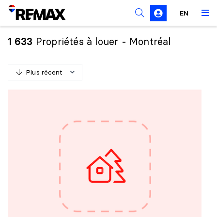
Règles de sollicitation
EN
Propriétés à louer - Montréal
1 633
Plus récent
P
l
u
s
r
é
c
e
n
t
M
o
i
n
s
r
é
c
e
n
t
P
l
u
s
c
h
e
r
M
o
i
n
s
c
h
e
r