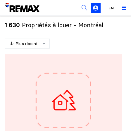
Règles de sollicitation
EN
Propriétés à louer - Montréal
1 630
Plus récent
P
l
u
s
r
é
c
e
n
t
M
o
i
n
s
r
é
c
e
n
t
P
l
u
s
c
h
e
r
M
o
i
n
s
c
h
e
r