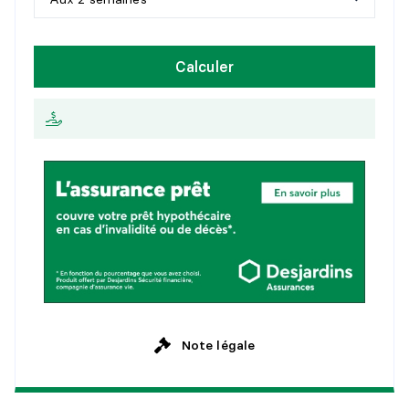
1
5
a
n
s
H
e
b
d
o
m
a
d
a
i
r
e
Calculer
2
0
a
n
s
A
u
x
2
s
e
m
a
i
n
e
s
2
5
a
n
s
M
e
n
s
u
e
l
l
e
Note légale