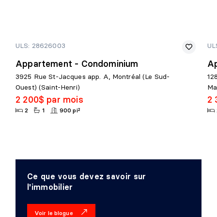
ULS: 28626003
UL
Appartement - Condominium
A
3925 Rue St-Jacques app. A, Montréal (Le Sud-
12
Ouest) (Saint-Henri)
Ma
2 200$ par mois
2 
2
1
900 pi²
Ce que vous devez savoir sur
l'immobilier
Voir le blogue