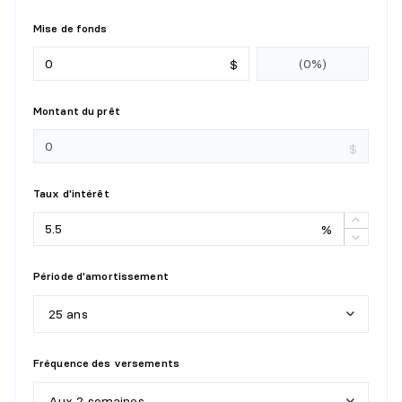
Mise de fonds
$
Montant du prêt
$
Taux d'intérêt
%
Période d'amortissement
25 ans
5
a
n
s
Fréquence des versements
1
0
a
n
s
Aux 2 semaines