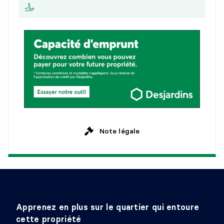
2
5
a
n
s
Dimensions :
7'5" X 5'9"
M
e
n
s
u
e
l
l
e
Revêtement :
Détails :
SALLE DE LAVAGE
Niveau :
6ème étage
Dimensions :
5'6" X 5'5"
Revêtement :
Détails :
Note légale
Apprenez en plus sur le quartier qui entoure
cette propriété