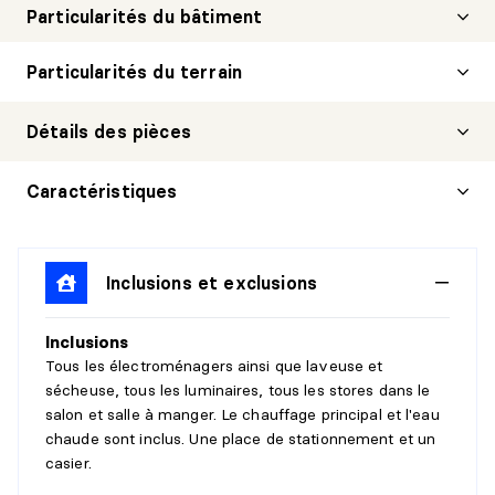
Particularités du bâtiment
Particularités du terrain
Détails des pièces
HALL D'ENTRÉE/VESTIBULE
Caractéristiques
Niveau :
6ème étage
Dimensions :
12'5" X 4'6"
Inclusions et exclusions
Revêtement :
Détails :
Inclusions
SALON
Tous les électroménagers ainsi que laveuse et
sécheuse, tous les luminaires, tous les stores dans le
Niveau :
6ème étage
salon et salle à manger. Le chauffage principal et l'eau
Dimensions :
14'2" X 14'
chaude sont inclus. Une place de stationnement et un
Revêtement :
casier.
Détails :
Accès au balcon