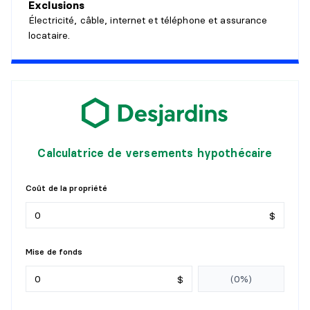
Exclusions
Électricité, câble, internet et téléphone et assurance
SALLE À MANGER
locataire.
Niveau :
6ème étage
Dimensions :
15'2" X 8'7"
Revêtement :
Détails :
CHAMBRE À COUCHER PRINCIPALE
Calculatrice de versements hypothécaire
Niveau :
6ème étage
Dimensions :
19'3" X 11'11"
Coût de la propriété
Revêtement :
Détails :
$
SALLE DE BAINS
Mise de fonds
Niveau :
6ème étage
$
Dimensions :
14'10" X 5'7"
Revêtement :