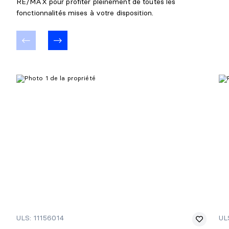
RE/MAX pour profiter pleinement de toutes les
fonctionnalités mises à votre disposition.
ULS: 11156014
UL