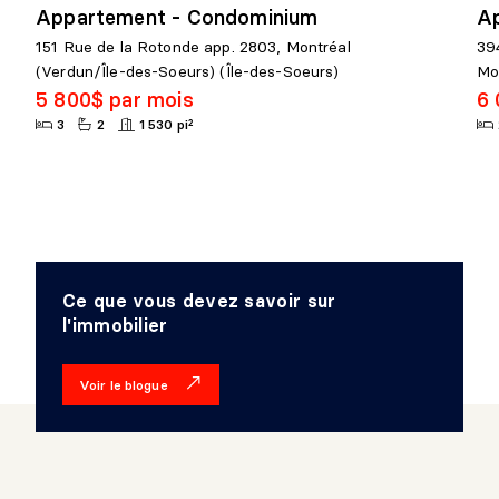
Appartement - Condominium
A
151 Rue de la Rotonde app. 2803, Montréal
39
(Verdun/Île-des-Soeurs) (Île-des-Soeurs)
Mon
5 800$ par mois
6 
3
2
1 530 pi²
Ce que vous devez savoir sur
l'immobilier
Voir le blogue