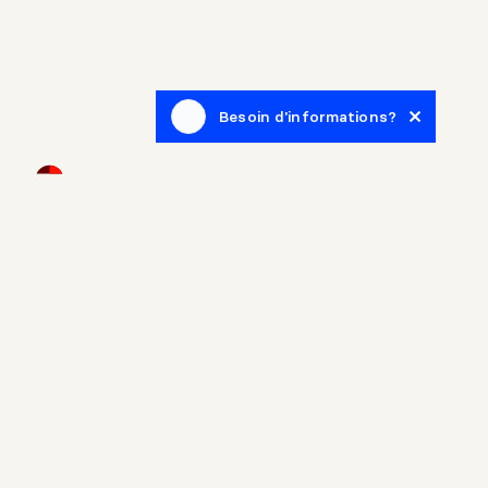
Besoin d'informations?
Infolettre
Inscrivez-vous afin de recevoir des articles de blogue en
lien avec le monde de l'immobilier.