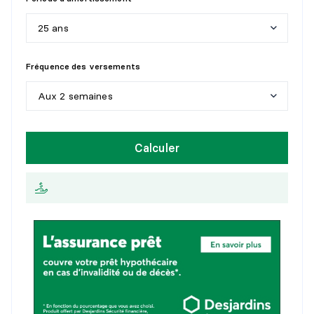
25 ans
5
a
n
s
Fréquence des versements
1
0
a
n
s
Aux 2 semaines
1
5
a
n
s
H
e
b
d
o
m
a
d
a
i
r
e
Calculer
2
0
a
n
s
A
u
x
2
s
e
m
a
i
n
e
s
2
5
a
n
s
M
e
n
s
u
e
l
l
e