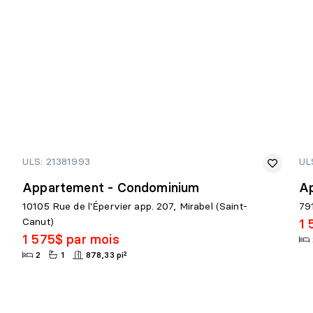
ULS: 21381993
UL
Appartement - Condominium
A
10105 Rue de l'Épervier app. 207, Mirabel (Saint-
79
Canut)
1 
1 575$ par mois
2
1
878,33 pi²