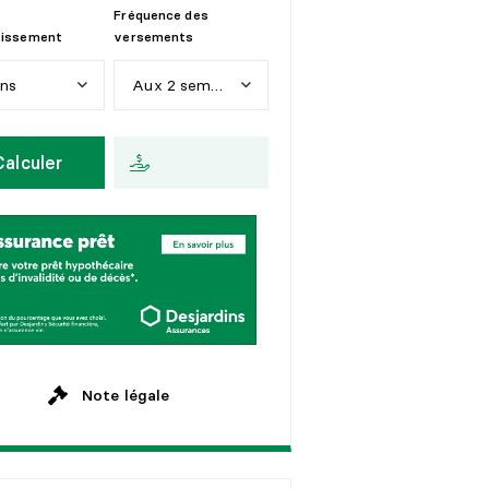
Fréquence des
tissement
versements
ans
Aux 2 semaines
n
s
H
e
b
d
o
m
a
d
a
i
r
e
Calculer
a
n
s
A
u
x
2
s
e
m
a
i
n
e
s
a
n
s
M
e
n
s
u
e
l
l
e
a
n
s
a
n
s
Note légale