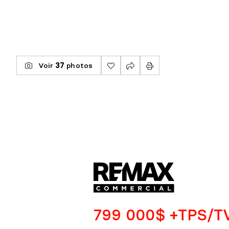
Voir
37
photos
799 000$ +TPS/T