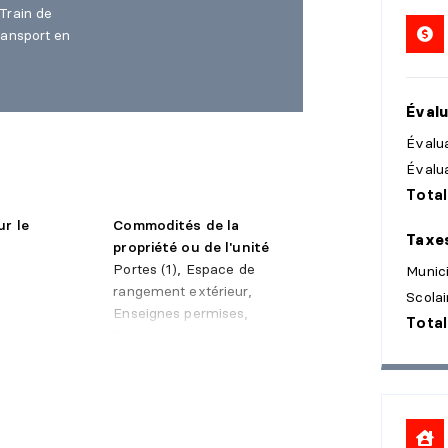
Train de
ransport en
Évalu
Évalua
Évalu
Total
ur le
Commodités de la
Taxe
propriété ou de l'unité
Portes (1), Espace de
Munic
rangement extérieur,
Scolai
Enseignes permises,
Total
Thermopompe murale
'égouts
Étude environnementale
é
Phase 1 (2016, 5), Phase
2 (2016, 5)