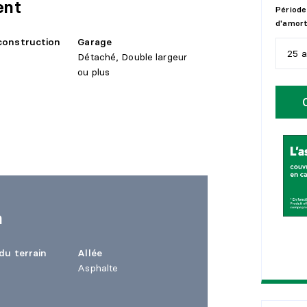
ent
Période
d'amor
construction
Garage
25 
Détaché, Double largeur
ou plus
5
a
1
0
1
5
2
0
2
5
n
du terrain
Allée
Asphalte