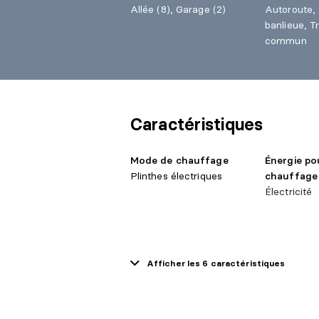
Allée (8), Garage (2)
Autoroute, 
banlieue, T
commun
Caractéristiques
Mode de chauffage
Énergie po
Plinthes électriques
chauffage
Électricité
Afficher les 6 caractéristiques
Approvisionnement en
Système d
eau
Municipalit
Municipalité