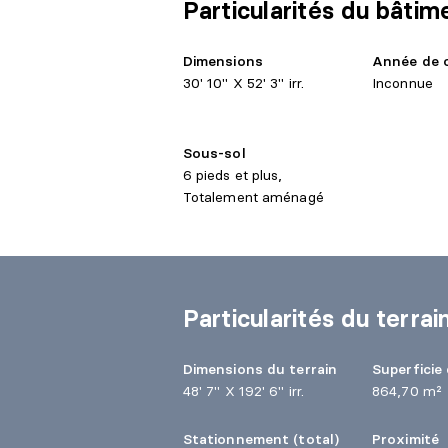
Particularités du bâtim
Dimensions
Année de 
30' 10" X 52' 3" irr.
Inconnue
Sous-sol
6 pieds et plus,
Totalement aménagé
Particularités du terrai
Dimensions du terrain
Superficie 
48' 7" X 192' 6" irr.
864,70 m²
Stationnement (total)
Proximité