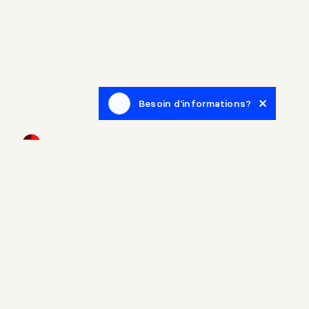
Besoin d'informations?
Infolettre
Inscrivez-vous afin de recevoir des articles de blogue en
lien avec le monde de l'immobilier.