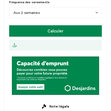
Fréquence des versements
1
0
a
n
s
Aux 2 semaines
1
5
a
n
s
H
e
b
d
o
m
a
d
a
i
r
e
Calculer
2
0
a
n
s
A
u
x
2
s
e
m
a
i
n
e
s
2
5
a
n
s
M
e
n
s
u
e
l
l
e
Note légale