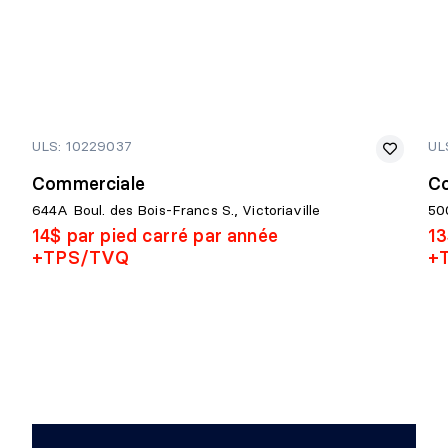
ULS: 10229037
UL
Commerciale
C
644A Boul. des Bois-Francs S., Victoriaville
50
14$ par pied carré par année
13
+TPS/TVQ
+