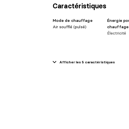
Caractéristiques
Mode de chauffage
Énergie po
Air soufflé (pulsé)
chauffage
Électricité
Afficher les 5 caractéristiques
Approvisionnement en
Système d
eau
Municipalit
Municipalité