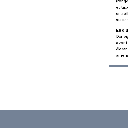
(range
et ta
entret
stati
Exclu
Dénei
avant 
électr
aména