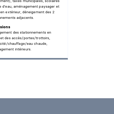
ment), taxes municipales, scolaires
xe d'eau, aménagement paysager et
ien extérieur, déneigement des 2
onnements adjacents.
sions
gement des stationnements en
et des accès/portes/trottoirs,
icité/chauffage/eau chaude,
gement intérieurs.