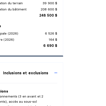
tion du terrain
39 900 $
ation du bâtiment
208 600 $
248 500 $
s
ipale (2026)
6 526 $
re (2026)
164 $
6 690 $
Inclusions et exclusions
sions
ionnements (3 en avant et 2
nts), accès au sous-sol