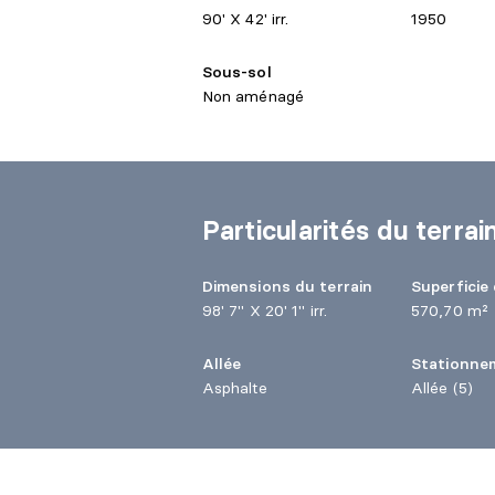
90' X 42' irr.
1950
Sous-sol
Non aménagé
Particularités du terrai
Dimensions du terrain
Superficie 
98' 7" X 20' 1" irr.
570,70 m²
Allée
Stationnem
Asphalte
Allée (5)