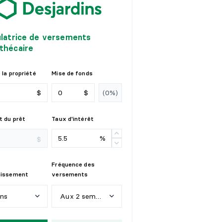
ulatrice de versements
thécaire
 la propriété
Mise de fonds
$
$
 du prêt
Taux d'intérêt
%
$
Fréquence des
tissement
versements
ans
Aux 2 semaines
n
s
H
e
b
d
o
m
a
d
a
i
r
e