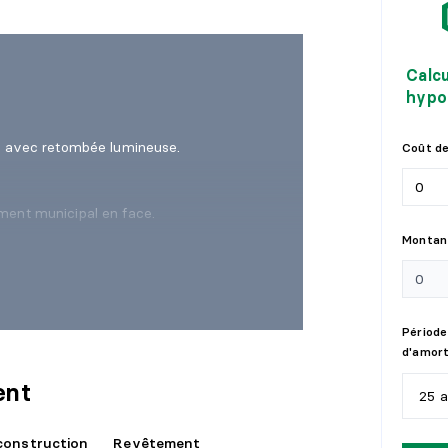
Calc
hypo
ur avec retombée lumineuse.
Coût de
ment municipal en face.
Montant
Période
d'amor
ent
25 
construction
Revêtement
5
a