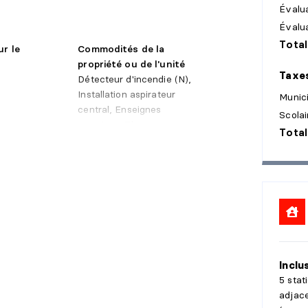
Évalua
Évalu
Total
ur le
Commodités de la
propriété ou de l'unité
Taxe
Détecteur d'incendie (N),
Installation aspirateur
Munic
central, Enseignes
Scolai
permises, Thermopompe
Total
centrale
'égouts
é
Inclu
5 stat
adjace