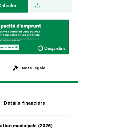
Calculer
a
n
s
A
u
x
2
s
e
m
a
i
n
e
s
a
n
s
M
e
n
s
u
e
l
l
e
a
n
s
a
n
s
Note légale
Détails financiers
ation municipale (2026)