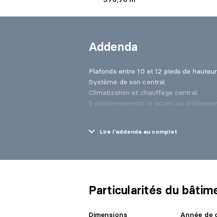
Addenda
Plafonds entre 10 et 12 pieds de haute
Système de son central.
Climatisation et chauffage central.
5 stationnements et accès au stationne
Espace d'entreposage au sous-sol.
Entrée électrique 600 volts.
Lire l'addenda au complet
2 salles d'eau.
Particularités du bâtim
Dimensions
Année de 