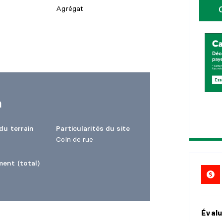
Agrégat
1
0
1
5
2
0
2
5
n
du terrain
Particularités du site
Coin de rue
ent (total)
Évalu