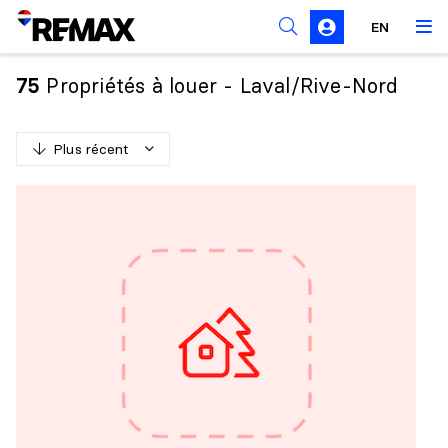
Règles de sollicitation
EN
Propriétés à louer - Laval/Rive-Nord
75
Plus récent
P
l
u
s
r
é
c
e
n
t
M
o
i
n
s
r
é
c
e
n
t
P
l
u
s
c
h
e
r
M
o
i
n
s
c
h
e
r