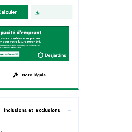
n
s
H
e
b
d
o
m
a
d
a
i
r
e
Calculer
a
n
s
A
u
x
2
s
e
m
a
i
n
e
s
a
n
s
M
e
n
s
u
e
l
l
e
a
n
s
a
n
s
Note légale
Inclusions et exclusions