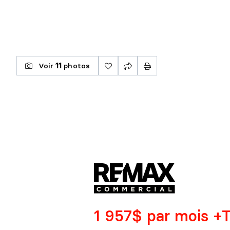
Voir
11
photos
1 957$ par mois 