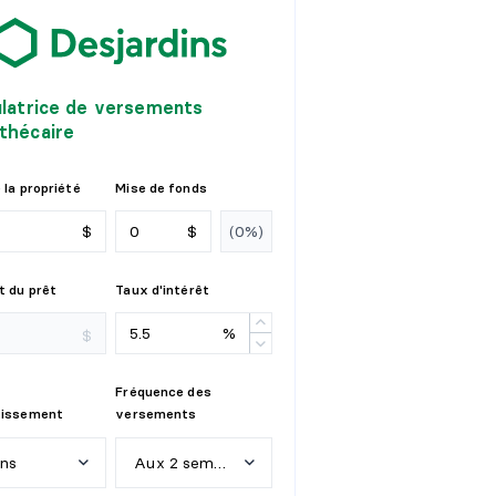
ulatrice de versements
thécaire
 la propriété
Mise de fonds
$
$
 du prêt
Taux d'intérêt
%
$
Fréquence des
tissement
versements
ans
Aux 2 semaines