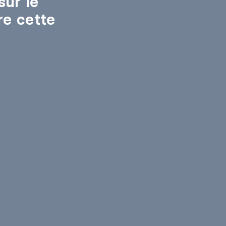
sur le
re cette