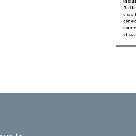
Inclu
Bail b
chauffa
déneig
commu
et sco