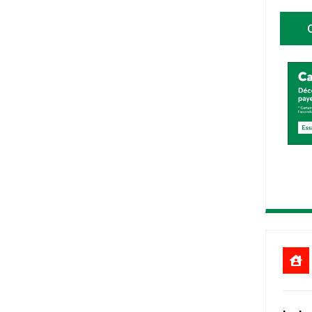
5
a
rises de services recherchant un espace
1
0
1
5
le 31 juillet 2027 avec possibilité
2
0
erme de cinq (5) ans.
2
5