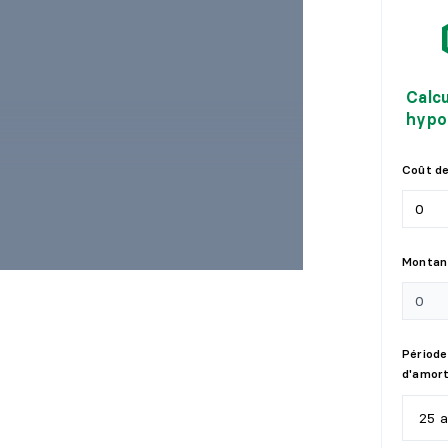
Calc
hypo
Coût de
Montant
ssibilités
Période
d'amor
rès des axes routiers et services)
25 