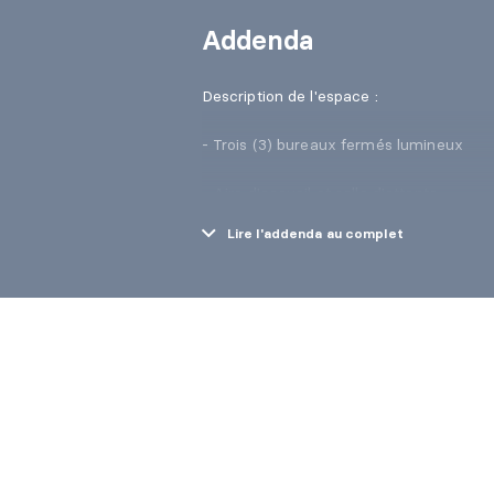
Addenda
Description de l'espace :
- Trois (3) bureaux fermés lumineux
- Aire d'accueil et salle d'attente
Lire l'addenda au complet
- Cuisinette fonctionnelle
Caractéristiques et avantages :
- Zonage commercial offrant diverses po
- Stationnement disponible sur place
- Secteur dynamique et facile d'accès (p
- Possibilité d'occupation rapide