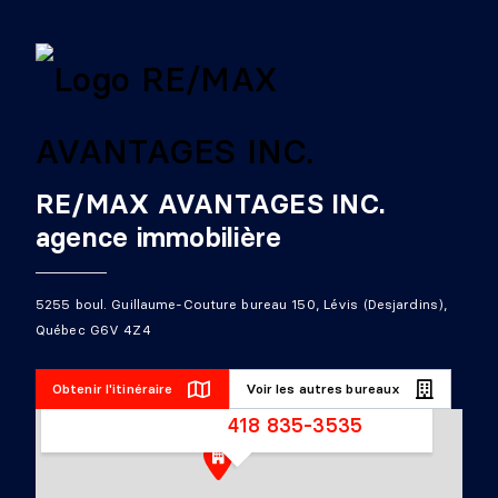
RE/MAX AVANTAGES INC.
agence immobilière
RE/MAX
AVANTAGES
5255 boul. Guillaume-Couture bureau 150, Lévis (Desjardins),
5255 boul. Guillaume-
Québec G6V 4Z4
Couture bureau 150,
Lévis (Desjardins),
Obtenir l'itinéraire
Voir les autres bureaux
Québec G6V 4Z4
418 835-3535