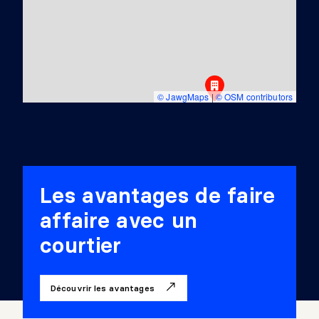
© JawgMaps
|
© OSM contributors
Les avantages de faire
affaire avec un
courtier
Découvrir les avantages