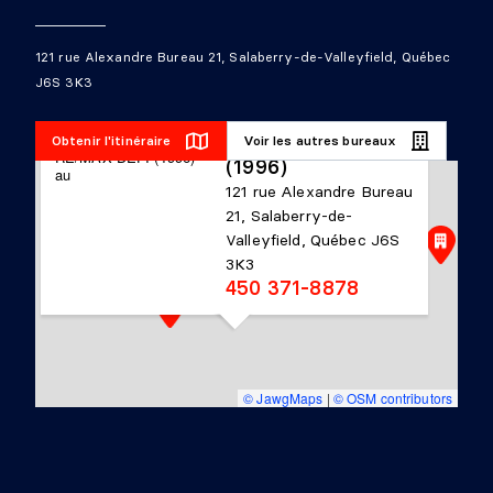
121 rue Alexandre Bureau 21, Salaberry-de-Valleyfield, Québec
J6S 3K3
RE/MAX DÉFI
Obtenir l'itinéraire
Voir les autres bureaux
(1996)
121 rue Alexandre Bureau
21, Salaberry-de-
Valleyfield, Québec J6S
3K3
450 371-8878
© JawgMaps
|
© OSM contributors