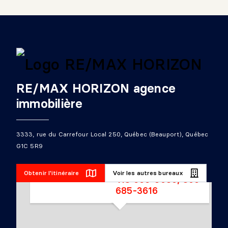
RE/MAX HORIZON agence
immobilière
RE/MAX HORIZON
3333, rue du Carrefour Local 250, Québec (Beauport), Québec
3333, rue du Carrefour
Local 250, Québec
G1C 5R9
(Beauport), Québec G1C
5R9
Obtenir l'itinéraire
Voir les autres bureaux
418 666-5050, 800
685-3616