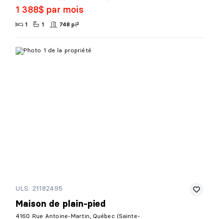
1 388$ par mois
1
1
748 pi²
ULS: 21182495
Maison de plain-pied
4160 Rue Antoine-Martin, Québec (Sainte-