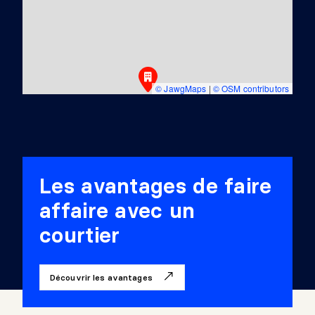
© JawgMaps
|
© OSM contributors
Les avantages de faire
affaire avec un
courtier
Découvrir les avantages