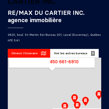
RE/MAX DU CARTIER INC.
agence immobilière
RE/MAX DU
CARTIER
2820, boul. St-Martin Est Bureau 201, Laval (Duvernay), Québec
2820, boul. St-Martin Est
H7E 5A1
Bureau 201, Laval
(Duvernay), Québec H7E
Obtenir l'itinéraire
Voir les autres bureaux
5A1
450 661-6810