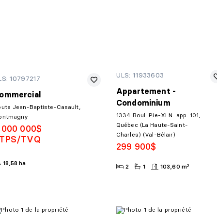
ULS: 11933603
LS: 10797217
Appartement -
ommercial
Condominium
ute Jean-Baptiste-Casault,
1334 Boul. Pie-XI N. app. 101,
ontmagny
Québec (La Haute-Saint-
 000 000$
Charles) (Val-Bélair)
TPS/TVQ
299 900$
18,58 ha
2
1
103,60 m²