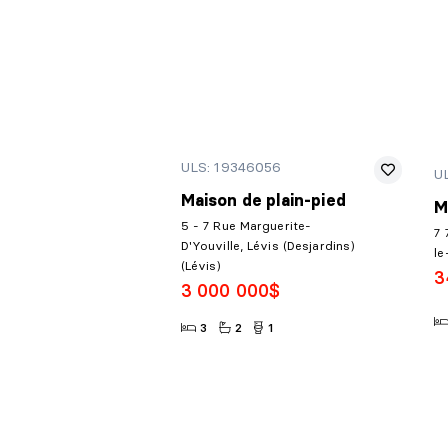
ULS: 19346056
U
Maison de plain-pied
M
5 - 7 Rue Marguerite-
7 
D'Youville, Lévis (Desjardins)
le
(Lévis)
3
3 000 000$
3
2
1