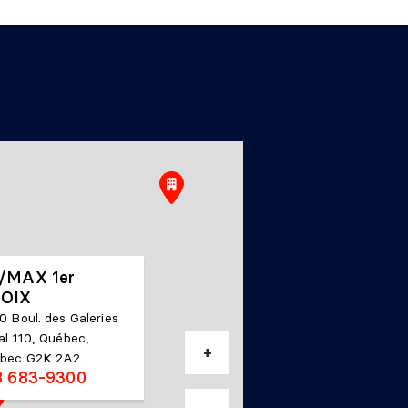
/MAX 1er
OIX
0 Boul. des Galeries
al 110, Québec,
+
bec G2K 2A2
8 683-9300