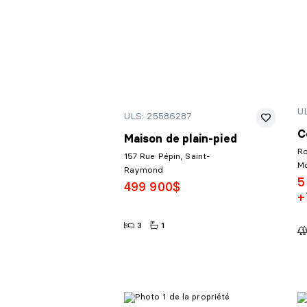
U
ULS: 25586287
C
Maison de plain-pied
Ro
157 Rue Pépin, Saint-
M
Raymond
5
499 900$
+
3
1