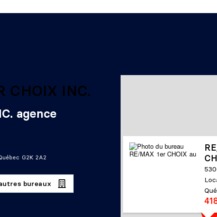
C. agence
RE
CH
, Québec G2K 2A2
530
Loc
 autres bureaux
Qué
41