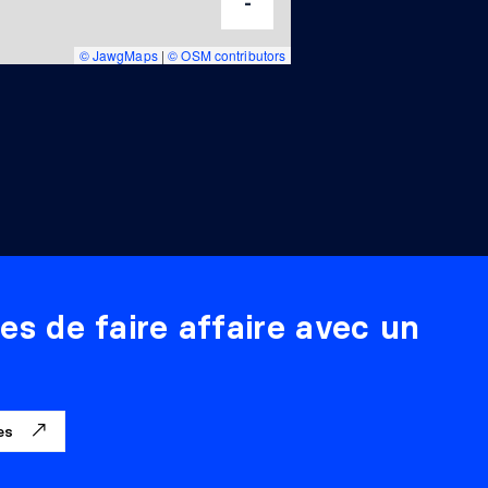
-
© JawgMaps
|
© OSM contributors
es de faire affaire avec un
ges