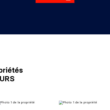
priétés
OURS