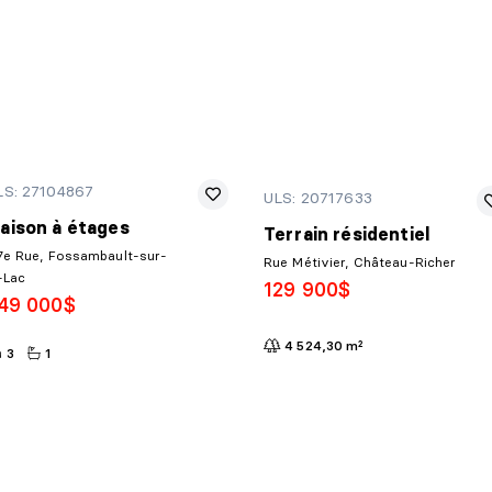
LS: 27104867
ULS: 20717633
aison à étages
Terrain résidentiel
7e Rue, Fossambault-sur-
Rue Métivier, Château-Richer
-Lac
129 900$
49 000$
4 524,30 m²
3
1