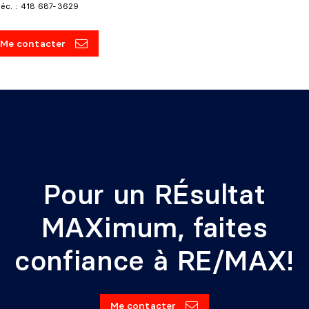
léc. : 418 687-3629
Me contacter
Pour un RÉsultat
MAXimum, faites
confiance à RE/MAX!
Me contacter