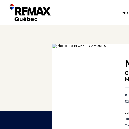
PR
C
M
RE
53
La
Bu
Ce