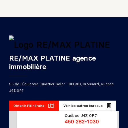
RE/MAX PLATINE agence
immobilière
55 de l'Équinoxe (Quartier Solar - DIX30), Brossard, Québec
J4Z 0P7
RE/MAX PLATINE
55 de l'Équinoxe (Quartier
Obtenir l'itinéraire
Voir les autres bureaux
Solar - DIX30), Brossard,
Québec J4Z 0P7
450 282-1030