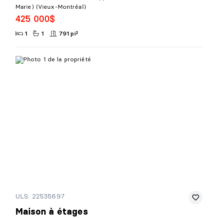
Marie) (Vieux-Montréal)
425 000$
1
1
791 pi²
ULS: 22535697
Maison à étages