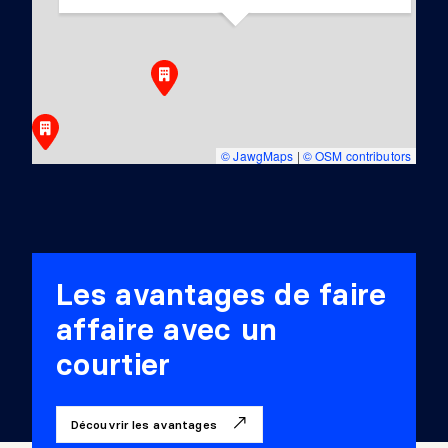
© JawgMaps
|
© OSM contributors
Les avantages de faire
affaire avec un
courtier
Découvrir les avantages