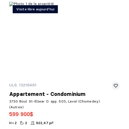
Visite libre aujourd'hui
ULS: 13216461
Appartement - Condominium
3730 Boul. St-Elzear O. app. 503, Laval (Chomedey)
(Autres)
599 900$
2
2
922,47 pi²