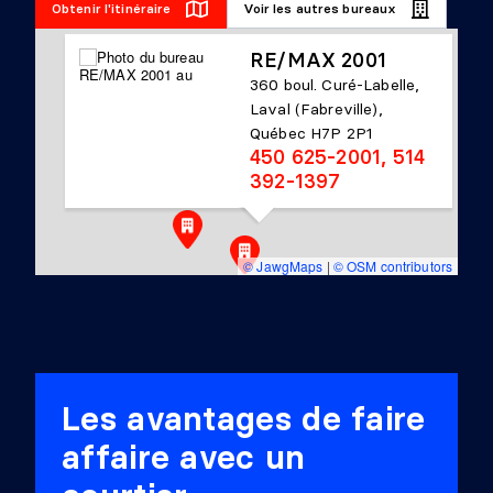
Obtenir l'itinéraire
Voir les autres bureaux
RE/MAX 2001
360 boul. Curé-Labelle,
Laval (Fabreville),
Québec H7P 2P1
450 625-2001, 514
392-1397
© JawgMaps
|
© OSM contributors
Les avantages de faire
affaire avec un