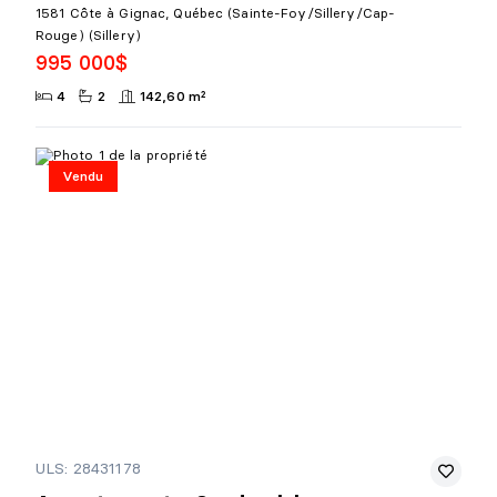
1581 Côte à Gignac, Québec (Sainte-Foy/Sillery/Cap-
Rouge) (Sillery)
995 000$
4
2
142,60 m²
Vendu
ULS: 28431178