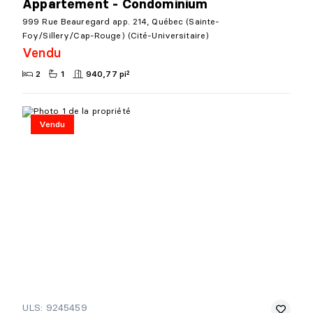
Appartement - Condominium
999 Rue Beauregard app. 214, Québec (Sainte-
Foy/Sillery/Cap-Rouge) (Cité-Universitaire)
Vendu
2
1
940,77 pi²
Vendu
ULS: 9245459