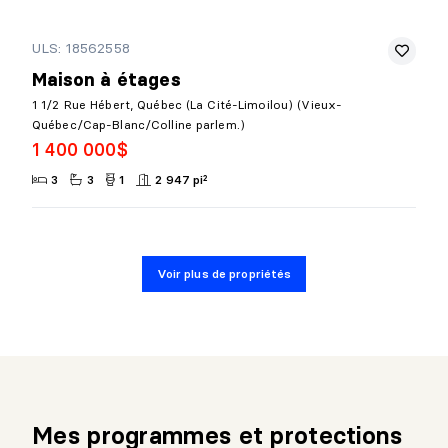
ULS: 18562558
Maison à étages
1 1/2 Rue Hébert, Québec (La Cité-Limoilou) (Vieux-
Québec/Cap-Blanc/Colline parlem.)
1 400 000$
3
3
1
2 947 pi²
Voir plus de propriétés
Mes programmes et protections