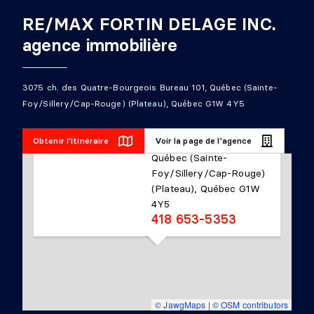
RE/MAX FORTIN DELAGE INC.
agence immobilière
3075 ch. des Quatre-Bourgeois Bureau 101, Québec (Sainte-
RE/MAX FORTIN,
Foy/Sillery/Cap-Rouge) (Plateau), Québec G1W 4Y5
DELAGE
3075 ch. des Quatre-
Obtenir l'itinéraire
Voir la page de l'agence
Bourgeois Bureau 101,
Québec (Sainte-
Foy/Sillery/Cap-Rouge)
(Plateau), Québec G1W
4Y5
418 653-5353
© JawgMaps
|
© OSM contributors