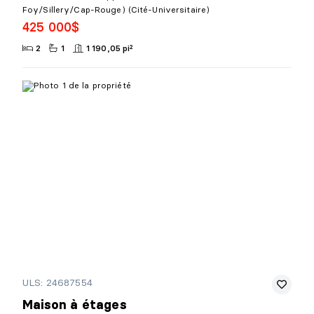
Foy/Sillery/Cap-Rouge) (Cité-Universitaire)
425 000$
2
1
1 190,05 pi²
ULS: 24687554
Maison à étages