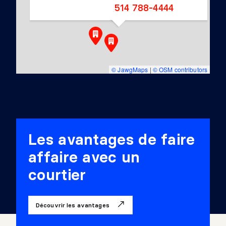
514 788-4444
© JawgMaps
|
© OSM contributors
Les avantages de faire
affaire avec un
courtier
Découvrir les avantages