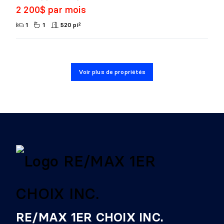
2 200$ par mois
1
1
520 pi²
Voir plus de propriétés
RE/MAX 1ER CHOIX INC.