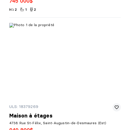
745 000$
2
1
2
ULS: 18379269
Maison à étages
4738 Rue St-Félix, Saint-Augustin-de-Desmaures (Est)