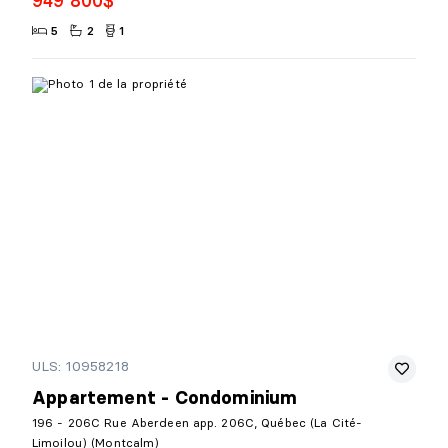
949 800$
5
2
1
ULS: 10958218
Appartement - Condominium
196 - 206C Rue Aberdeen app. 206C, Québec (La Cité-
Limoilou) (Montcalm)