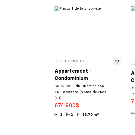
ULS: 19880918
U
Appartement -
A
Condominium
C
5905 Boul. du Quartier app.
31
717, Brossard (Noms de rues
L
(C))
7
674 900$
2
2
85,70 m²