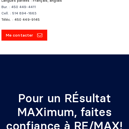
Langues parlées : Français, anglais
Bur. : 450 449-4411
Cell. : 514 894-1663
Téléc. : 450 449-9145
Me contacter
Pour un RÉsultat
MAXimum, faites
confiance à RE/MAX!