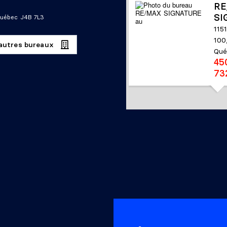
RE
SI
 Québec J4B 7L3
115
100
 autres bureaux
Qué
45
73