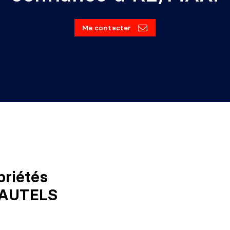
Me contacter
priétés
AUTELS