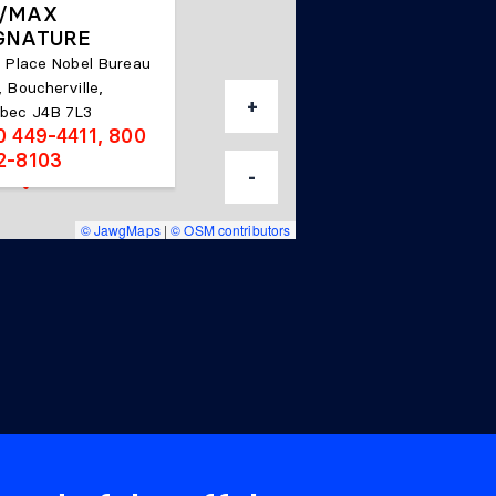
/MAX
GNATURE
1 Place Nobel Bureau
, Boucherville,
+
bec J4B 7L3
0 449-4411, 800
2-8103
-
© JawgMaps
|
© OSM contributors