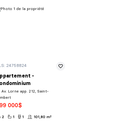
LS: 24758824
ppartement -
ondominium
 Av. Lorne app. 212, Saint-
ambert
99 000$
2
1
1
101,80 m²