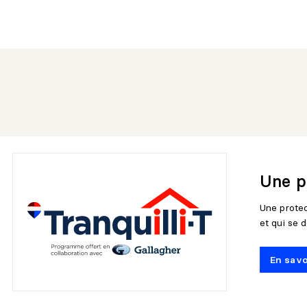
Une pa
Une protec
et qui se d
En savo