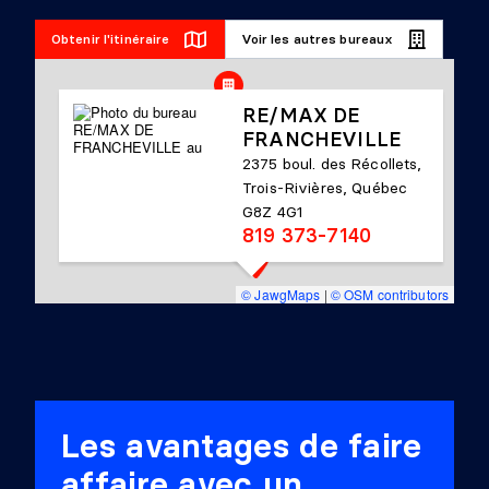
Obtenir l'itinéraire
Voir les autres bureaux
RE/MAX DE
FRANCHEVILLE
2375 boul. des Récollets,
Trois-Rivières, Québec
G8Z 4G1
819 373-7140
© JawgMaps
|
© OSM contributors
Les avantages de faire
affaire avec un