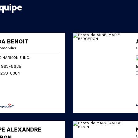
quipe
SA BENOIT
mmobilier
C
14 983-6685
B
4 259-8884
PPE ALEXANDRE
C
ERON