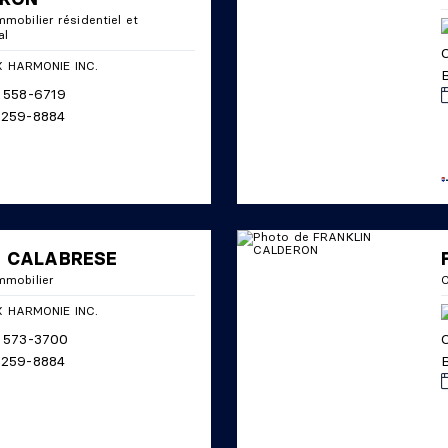
mmobilier résidentiel et
al
C
B
18 558-6719
4 259-8884
 CALABRESE
mmobilier
C
14 573-3700
C
4 259-8884
B