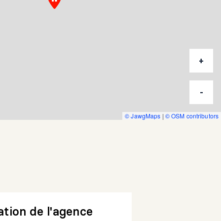
+
-
© JawgMaps
|
© OSM contributors
tion de l'agence