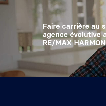
Faire carrière au 
agence évolutive 
RE/MAX HARMONI