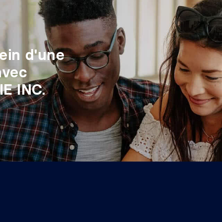
sein d'une
avec
E INC.