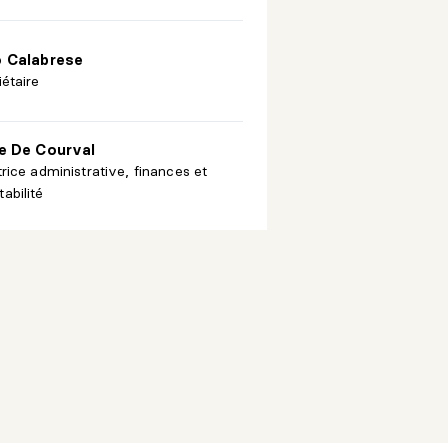
o Calabrese
iétaire
ne De Courval
trice administrative, finances et
abilité