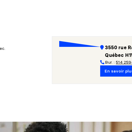
3550 rue Ra
ec.
Québec H1
Bur. :
514 259
En savoir plu