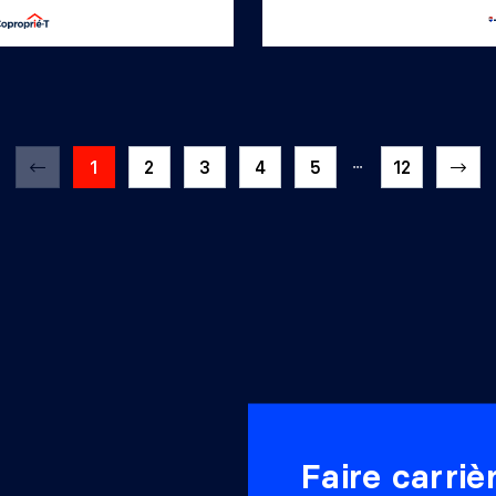
1
2
3
4
5
12
Faire carri