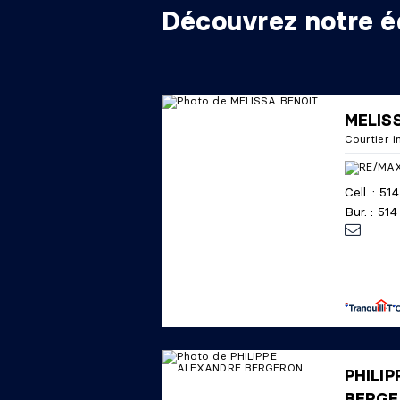
Découvrez notre é
MELIS
Courtier i
Cell. : 5
Bur. : 51
PHILI
BERG