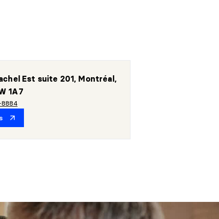
chel Est suite 201, Montréal,
W 1A7
-8884
s