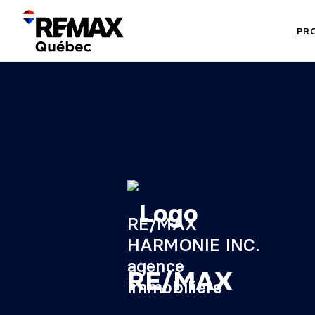
PR
RE/MAX
HARMONIE INC.
agence
immobilière