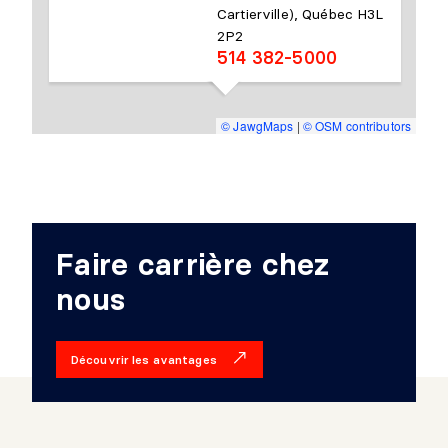
Cartierville), Québec H3L
1
1
2P2
514 382-5000
1
2
1
3
© JawgMaps
|
© OSM contributors
1
4
1
5
1
6
Faire carrière chez
1
7
nous
Découvrir les avantages