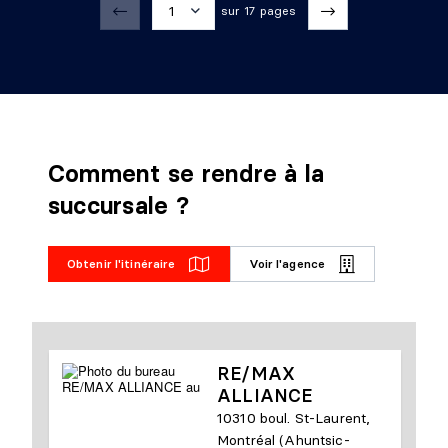
1
sur 17 pages
1
2
3
Comment se rendre à la
4
succursale ?
5
Obtenir l'itinéraire
6
Voir l'agence
7
8
RE/MAX
9
ALLIANCE
10310 boul. St-Laurent,
1
0
Montréal (Ahuntsic-