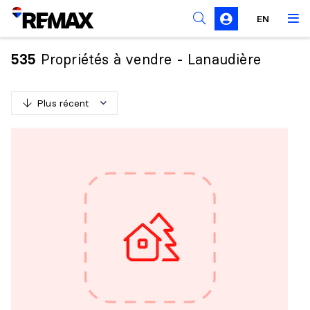
Règles de sollicitation
EN
Propriétés à vendre - Lanaudière
535
Plus récent
P
l
u
s
r
é
c
e
n
t
M
o
i
n
s
r
é
c
e
n
t
P
l
u
s
c
h
e
r
M
o
i
n
s
c
h
e
r