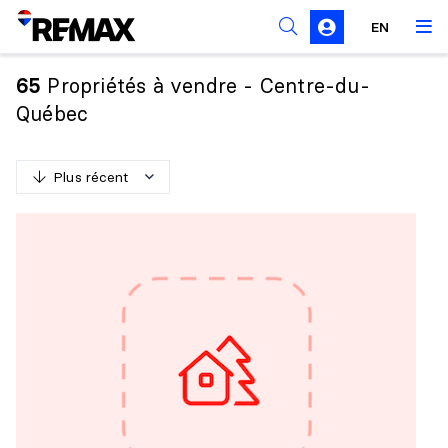
Règles de sollicitation
EN
Propriétés à vendre - Centre-du-
65
Québec
Plus récent
P
l
u
s
r
é
c
e
n
t
M
o
i
n
s
r
é
c
e
n
t
P
l
u
s
c
h
e
r
M
o
i
n
s
c
h
e
r