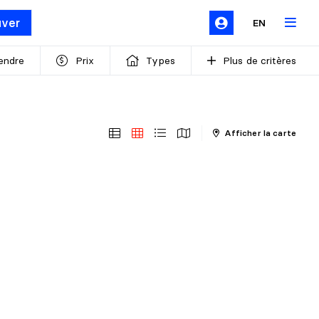
uver
EN
endre
Prix
Types
Plus de critères
Afficher la carte