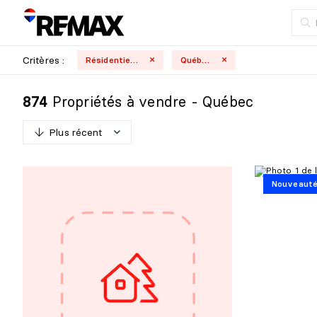
Critères :
Résidentielle
Québec
Propriétés à vendre - Québec
874
Plus récent
P
l
u
s
r
é
c
e
n
t
Nouveaut
M
o
i
n
s
r
é
c
e
n
t
P
l
u
s
c
h
e
r
M
o
i
n
s
c
h
e
r