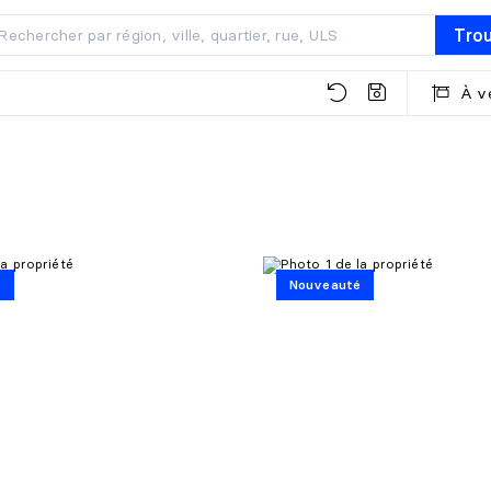
Tro
À v
é
Nouveauté