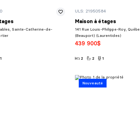
80
ULS: 21950584
tages
Maison à étages
ables, Sainte-Catherine-de-
141 Rue Louis-Philippe-Roy, Québe
rtier
(Beauport) (Laurentides)
439 900$
1
2
2
1
Nouveauté