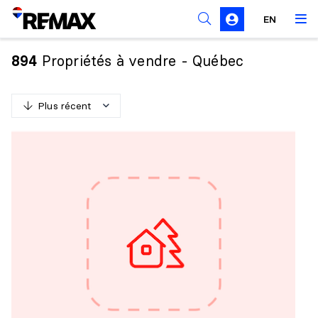
Règles de sollicitation
EN
Propriétés à vendre - Québec
894
Plus récent
P
l
u
s
r
é
c
e
n
t
M
o
i
n
s
r
é
c
e
n
t
P
l
u
s
c
h
e
r
M
o
i
n
s
c
h
e
r