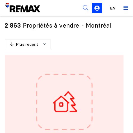
Règles de sollicitation
EN
Propriétés à vendre - Montréal
2 863
Plus récent
P
l
u
s
r
é
c
e
n
t
M
o
i
n
s
r
é
c
e
n
t
P
l
u
s
c
h
e
r
M
o
i
n
s
c
h
e
r