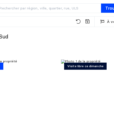
Tro
À v
-Sud
é
Visite libre ce dimanche