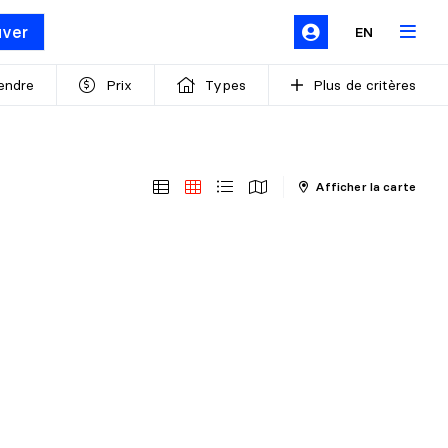
uver
EN
endre
Prix
Types
Plus de critères
Afficher la carte