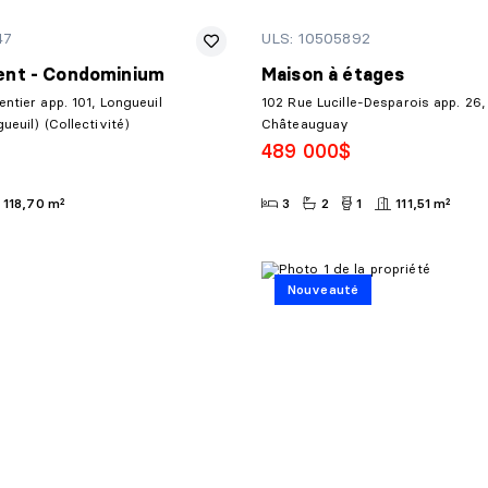
47
ULS: 10505892
nt - Condominium
Maison à étages
ntier app. 101, Longueuil
102 Rue Lucille-Desparois app. 26,
ueuil) (Collectivité)
Châteauguay
489 000$
118,70 m²
3
2
1
111,51 m²
Nouveauté