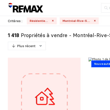
Critères :
Résidentielle
Montréal-Rive-Sud
Propriétés à vendre - Montréal-Rive
1 418
Plus récent
P
l
u
s
r
é
c
e
n
t
Nouveaut
M
o
i
n
s
r
é
c
e
n
t
P
l
u
s
c
h
e
r
M
o
i
n
s
c
h
e
r