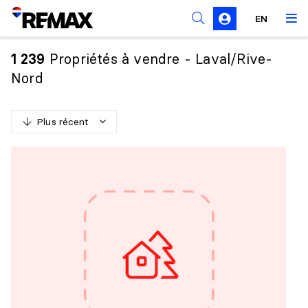
Règles de sollicitation
EN
Propriétés à vendre - Laval/Rive-
1 239
Nord
Plus récent
P
l
u
s
r
é
c
e
n
t
M
o
i
n
s
r
é
c
e
n
t
P
l
u
s
c
h
e
r
M
o
i
n
s
c
h
e
r