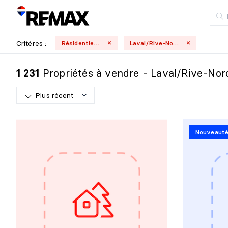
Critères :
Résidentielle
Laval/Rive-Nord
Propriétés à vendre - Laval/Rive-Nor
1 231
Plus récent
P
l
u
s
r
é
c
e
n
t
Nouveaut
M
o
i
n
s
r
é
c
e
n
t
P
l
u
s
c
h
e
r
M
o
i
n
s
c
h
e
r