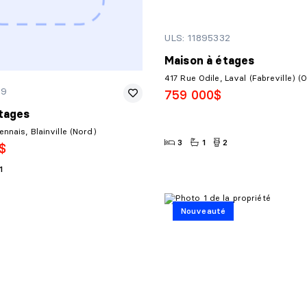
ULS: 11895332
Maison à étages
417 Rue Odile, Laval (Fabreville) (
69
759 000$
tages
nnais, Blainville (Nord)
3
1
2
$
1
Nouveauté