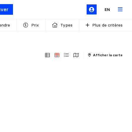
uver
EN
endre
Prix
Types
Plus de critères
Afficher la carte