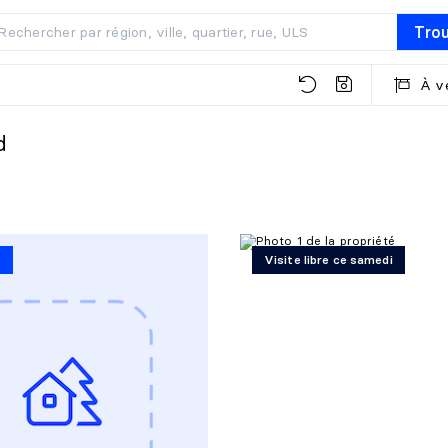
Tro
À v
d
é
Visite libre ce samedi