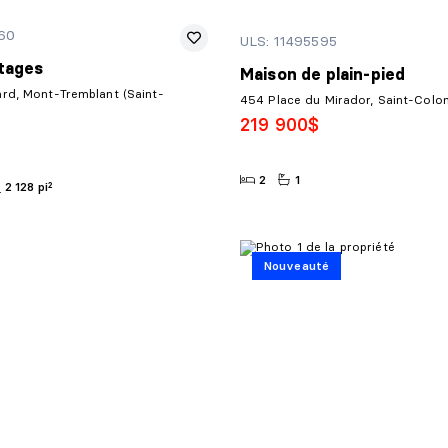
60
ULS: 11495595
tages
Maison de plain-pied
rd, Mont-Tremblant (Saint-
454 Place du Mirador, Saint-Col
219 900$
2
1
2 128 pi²
Nouveauté