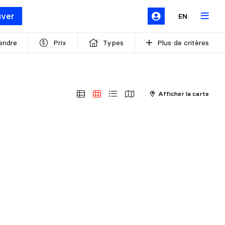
uver
EN
endre
Prix
Types
Plus de critères
Afficher la carte