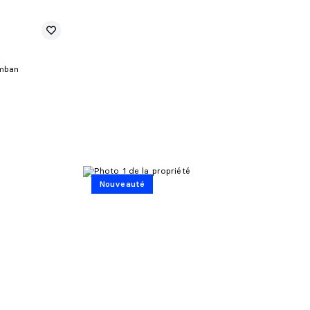
omban
Nouveauté