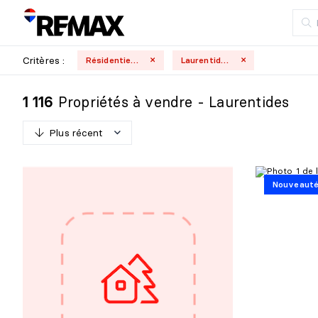
Critères :
Résidentielle
Laurentides
Propriétés à vendre - Laurentides
1 116
Plus récent
P
l
u
s
r
é
c
e
n
t
Nouveaut
M
o
i
n
s
r
é
c
e
n
t
P
l
u
s
c
h
e
r
M
o
i
n
s
c
h
e
r