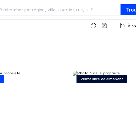
Tro
À v
é
Visite libre ce dimanche