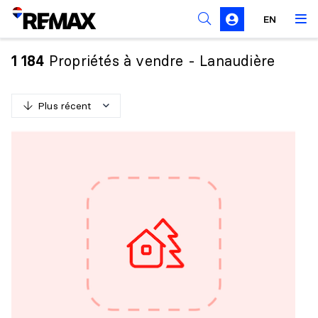
Règles de sollicitation
EN
Propriétés à vendre - Lanaudière
1 184
Plus récent
P
l
u
s
r
é
c
e
n
t
M
o
i
n
s
r
é
c
e
n
t
P
l
u
s
c
h
e
r
M
o
i
n
s
c
h
e
r