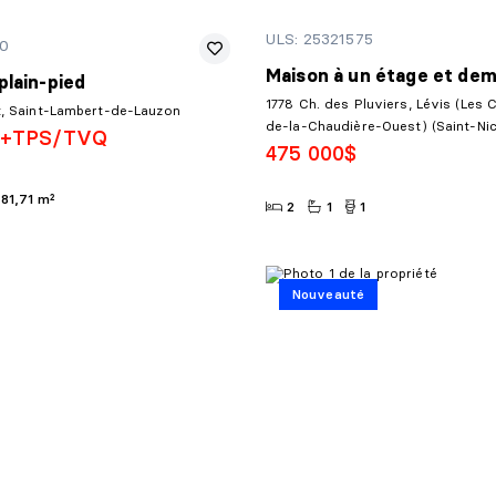
ULS: 25321575
10
Maison à un étage et dem
plain-pied
1778 Ch. des Pluviers, Lévis (Les 
t, Saint-Lambert-de-Lauzon
de-la-Chaudière-Ouest) (Saint-Ni
 +TPS/TVQ
475 000$
81,71 m²
2
1
1
Nouveauté