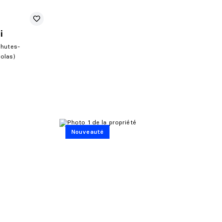
i
Chutes-
colas)
Nouveauté