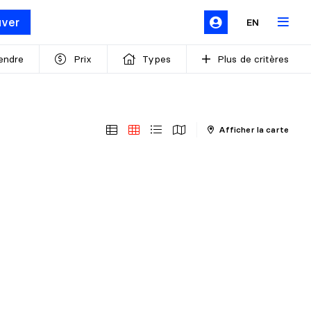
uver
EN
endre
Prix
Types
Plus de critères
Afficher la carte