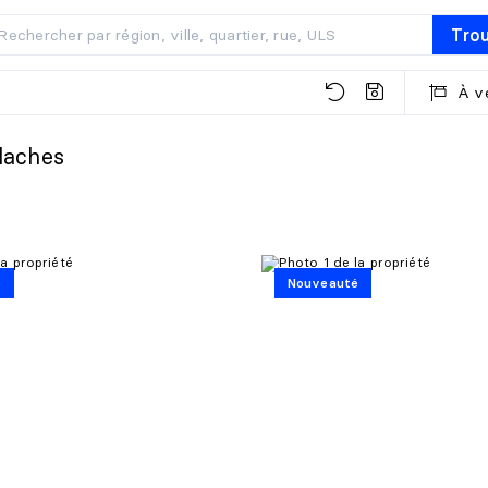
Tro
À v
laches
é
Nouveauté