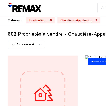
Critères :
Résidentielle
Chaudière-Appalaches
Propriétés à vendre - Chaudière-Appa
602
Plus récent
P
l
u
s
r
é
c
e
n
t
Nouveaut
M
o
i
n
s
r
é
c
e
n
t
P
l
u
s
c
h
e
r
M
o
i
n
s
c
h
e
r