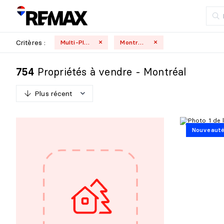
Critères :
Multi-Plex
Montréal
Propriétés à vendre - Montréal
754
Plus récent
P
l
u
s
r
é
c
e
n
t
Nouveaut
M
o
i
n
s
r
é
c
e
n
t
P
l
u
s
c
h
e
r
M
o
i
n
s
c
h
e
r