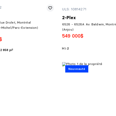
2
ULS: 10814271
2-Plex
ue Drolet, Montréal
6528 - 6528A Av. Baldwin, Montr
t-Michel/Parc-Extension)
(Anjou)
549 000$
$
2
2 858 pi²
Nouveauté