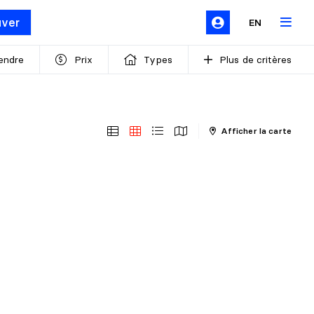
uver
EN
endre
Prix
Types
Plus de critères
Afficher la carte