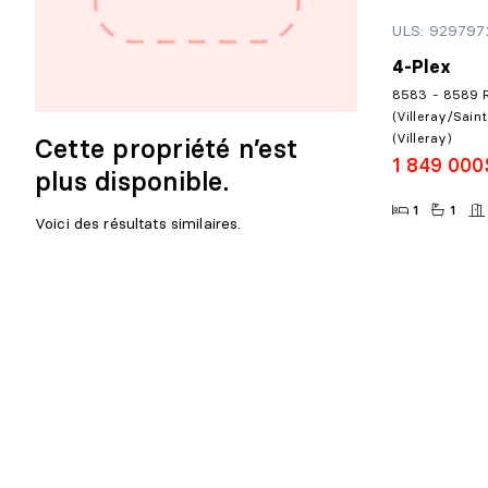
ULS: 929797
4-Plex
8583 - 8589 R
(Villeray/Sain
(Villeray)
Cette propriété n’est
1 849 000
plus disponible.
1
1
Voici des résultats similaires.