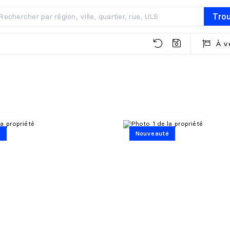
Tro
À v
é
Nouveauté