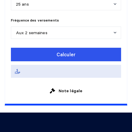
25 ans
5
a
n
s
Fréquence des versements
1
0
a
n
s
Aux 2 semaines
1
5
a
n
s
H
e
b
d
o
m
a
d
a
i
r
e
Calculer
2
0
a
n
s
A
u
x
2
s
e
m
a
i
n
e
s
2
5
a
n
s
M
e
n
s
u
e
l
l
e
3
0
a
n
s
Note légale