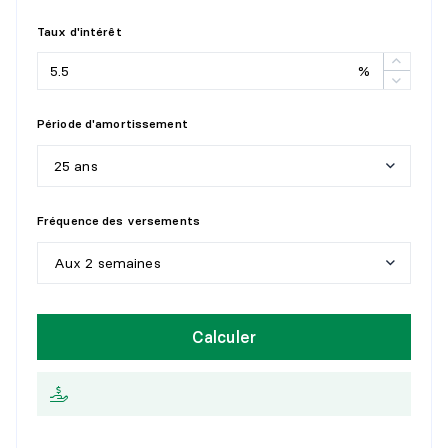
Taux d'intérêt
%
Période d'amortissement
25 ans
5
a
n
s
Fréquence des versements
1
0
a
n
s
Aux 2 semaines
1
5
a
n
s
H
e
b
d
o
m
a
d
a
i
r
e
Calculer
2
0
a
n
s
A
u
x
2
s
e
m
a
i
n
e
s
2
5
a
n
s
M
e
n
s
u
e
l
l
e