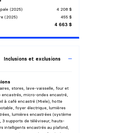
ipale (2025)
4 208 $
re (2025)
455 $
4 663 $
Inclusions et exclusions
sions
ires, stores, lave-vaisselle, four et
 encastrés, micro-ondes encastré,
il à café encastré (Miele), hotte
table, foyer électrique, lumières
trées, lumières encastrées (système
, 3 supports de téléviseur, hauts-
rs intelligents encastrés au plafond,