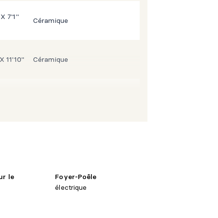
 X 7'1"
Céramique
 X 11'10"
Céramique
 X 13'0"
Céramique
 X 16'1"
Céramique
 4'5"
Céramique
ur le
Foyer-Poêle
électrique
 3'11"
Céramique