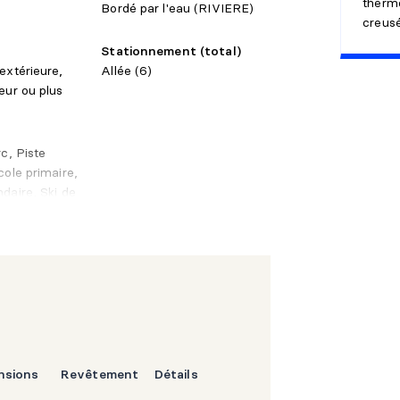
therm
Bordé par l'eau (RIVIERE)
creus
Stationnement (total)
extérieure,
Allée (6)
eur ou plus
rc, Piste
cole primaire,
daire, Ski de
port en
toroute, Golf
nsions
Revêtement
Détails