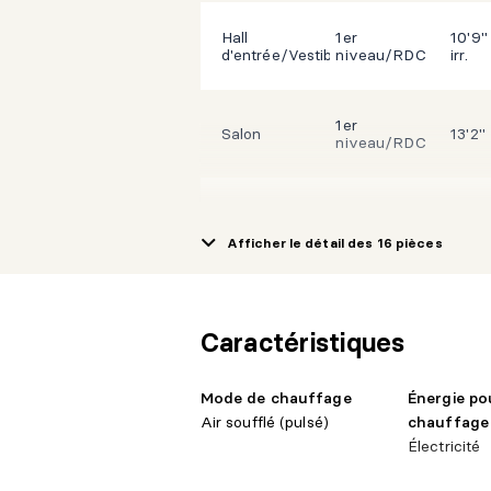
Hall
1er
10'9"
d'entrée/Vestibule
niveau/RDC
irr.
1er
Salon
13'2"
niveau/RDC
Salle à
1er
13'2"
manger
niveau/RDC
Afficher le détail des 16 pièces
1er
Cuisine
15'7"
niveau/RDC
Caractéristiques
1er
Salle d'eau
5'1" X
Mode de chauffage
Énergie po
niveau/RDC
Air soufflé (pulsé)
chauffage
Électricité
1er
garde-manger
6'1" X