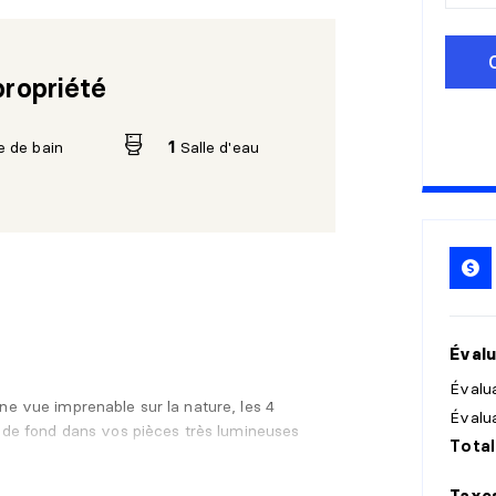
5
a
propriété
1
0
1
5
e de bain
1
Salle d'eau
2
0
2
5
3
0
Évalu
Évalua
ne vue imprenable sur la nature, les 4
Évalu
e de fond dans vos pièces très lumineuses
Total
Taxe