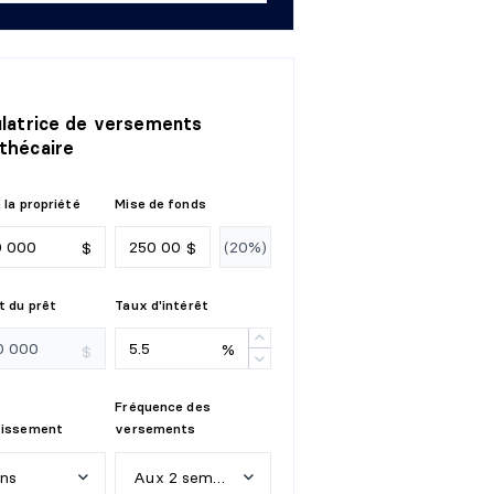
ulatrice de versements
thécaire
 la propriété
Mise de fonds
$
$
 du prêt
Taux d'intérêt
%
$
Fréquence des
tissement
versements
ans
Aux 2 semaines