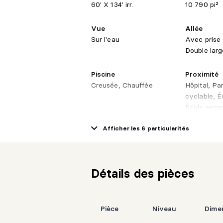
60' X 134' irr.
10 790 pi²
Vue
Allée
Sur l'eau
Avec prise 
Double larg
Piscine
Proximité
Creusée, Chauffée
Hôpital, Pa
cyclable, É
École secon
fond, Trans
Afficher les 6 particularités
commun, Au
Détails des pièces
Pièce
Niveau
Dime