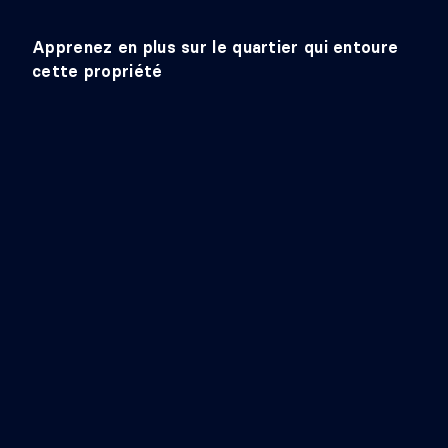
Revêtement :
Bois
Détails :
Apprenez en plus sur le quartier qui entoure
cette propriété
PENDERIE (WALK-IN)
Niveau :
2e niveau
Dimensions :
6'10" X 5'3"
Revêtement :
Céramique
Détails :
Traversant vers sdb
SALLE DE BAINS
Niveau :
2e niveau
Dimensions :
11' X 5'6"
Revêtement :
Céramique
Détails :
Baignoir et douche
CHAMBRE À COUCHER
Niveau :
2e niveau