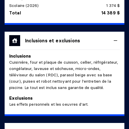
Scolaire (2026)
1 374 $
Niveau :
1er niveau/RDC
Total
14 389 $
Dimensions :
18'4" X 15'8"
Revêtement :
Céramique
Détails :
Inclusions et exclusions
SALLE À MANGER
Inclusions
Niveau :
1er niveau/RDC
Cuisinière, four et plaque de cuisson, cellier, réfrigérateur,
Dimensions :
25'3" X 18'1"
congélateur, laveuse et sécheuse, micro-ondes,
Revêtement :
Céramique
téléviseur du salon (RDC), parasol beige avec sa base
Détails :
Mur de fenetres
(cour), puises et robot nettoyant pour l'entretien de la
piscine. Le tout est inclus sans garantie de qualité.
CUISINE
Exclusions
Niveau :
1er niveau/RDC
Les effets personnels et les oeuvres d'art.
Dimensions :
25'1" X 15'
Revêtement :
Céramique
Détails :
Mur de fenetres