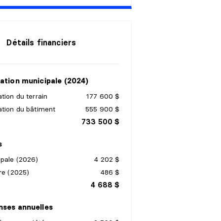
a
n
s
a
n
s
Détails financiers
a
n
s
ation municipale (2024)
tion du terrain
177 600 $
ation du bâtiment
555 900 $
733 500 $
s
ipale (2026)
4 202 $
re (2025)
486 $
4 688 $
ses annuelles