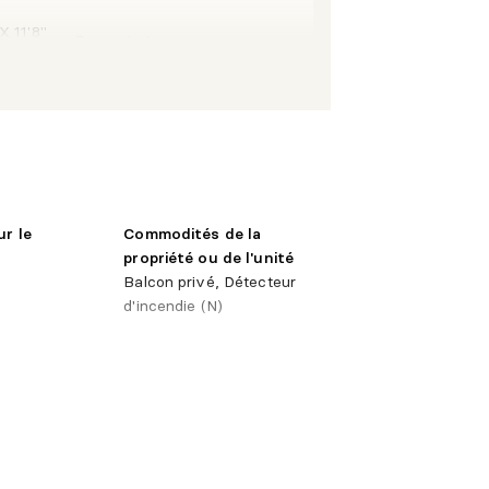
X 11'8"
Parqueterie
 X 11'6"
Parqueterie
 X 11'6"
Parqueterie
ur le
Commodités de la
propriété ou de l'unité
Balcon privé, Détecteur
d'incendie (N)
 X 9'0"
Parqueterie
'égouts
é
X 11'8"
Parqueterie
 X 14'7"
Couvre-sols