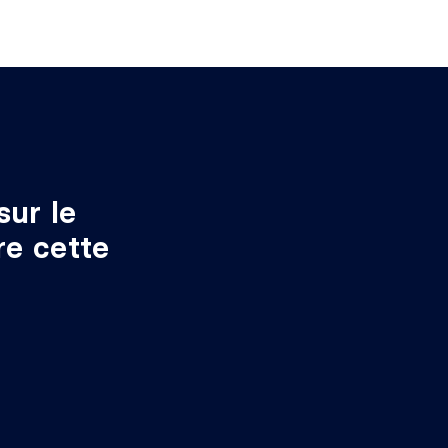
souples
 5'3" irr.
Céramique
sur le
re cette