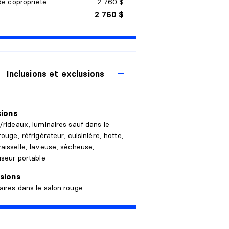
de copropriété
2 760 $
2 760 $
Inclusions et exclusions
sions
/rideaux, luminaires sauf dans le
rouge, réfrigérateur, cuisinière, hotte,
aisselle, laveuse, sècheuse,
iseur portable
sions
ires dans le salon rouge