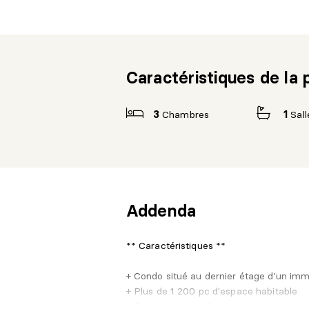
Caractéristiques de la 
3
Chambres
1
Sall
Addenda
** Caractéristiques **
+ Condo situé au dernier étage d'un imm
+ Plus de 1 200 pc d'espace habitable
+ Trois chambres à coucher