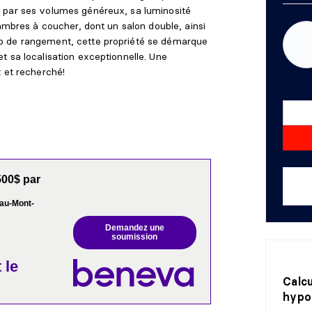
 par ses volumes généreux, sa luminosité
hambres à coucher, dont un salon double, ainsi
p de rangement, cette propriété se démarque
t sa localisation exceptionnelle. Une
t et recherché!
00$ par
eau-Mont-
Demandez une
soumission
 le
Calc
hypo