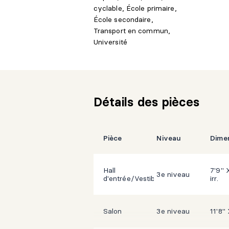
+ Secteur dynamique reconnu pour sa qu
cyclable, École primaire,
École secondaire,
Une visite vaut le détour!
Transport en commun,
Université
Détails des pièces
Pièce
Niveau
Dime
Hall
7'9" 
3e niveau
d'entrée/Vestibule
irr.
Salon
3e niveau
11'8" 