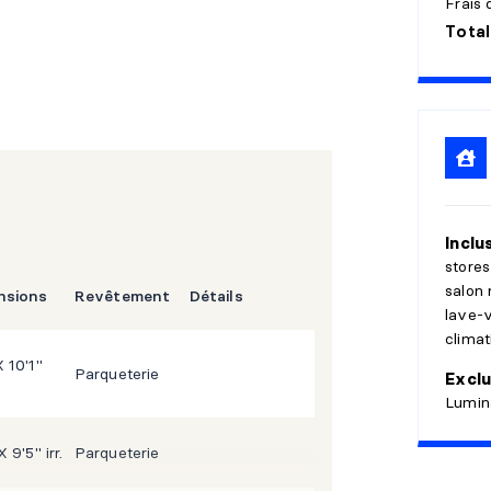
Frais 
alité de vie et son ambiance unique
Total
Inclu
stores
salon 
nsions
Revêtement
Détails
lave-v
climat
X 10'1"
Parqueterie
Exclu
Lumina
X 9'5" irr.
Parqueterie