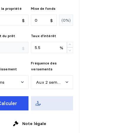
 la propriété
Mise de fonds
$
$
 du prêt
Taux d'intérêt
%
$
Fréquence des
tissement
versements
ans
Aux 2 semaines
n
s
H
e
b
d
o
m
a
d
a
i
r
e
Calculer
a
n
s
A
u
x
2
s
e
m
a
i
n
e
s
a
n
s
Note légale
M
e
n
s
u
e
l
l
e