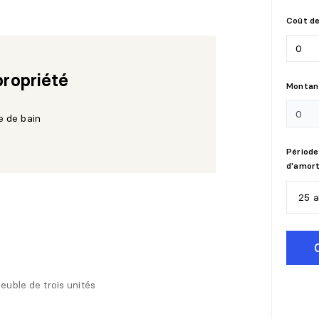
Coût de
propriété
Montant
e de bain
Période
d'amor
25 
5
a
1
0
euble de trois unités
1
5