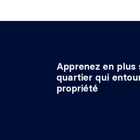
3e niveau
lavage
irr.
Salle de bains
3e niveau
7'6" X
Apprenez en plus 
quartier qui entou
propriété